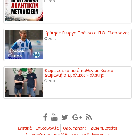
00:00
Κράτησε Γιώργο Τσάτσο ο Π.Ο. Ελασσόνας
20:17
Θωράκισε τα μετόπισθεν με Κώστα
Διαμαντή ο Σμόλικας Φαλάνης
20:06
Σχετικά
Επικοινωνία
Όροι χρήσης
Διαφημιστείτε
Sanosay's products ® Web design & developing