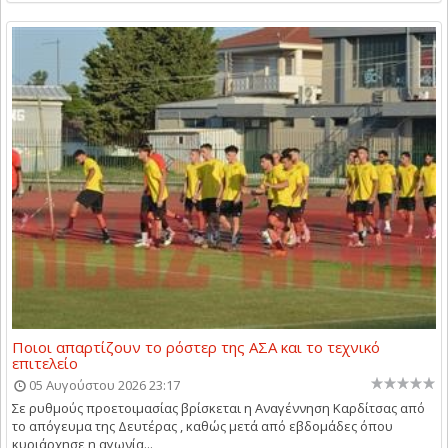
Ποιοι απαρτίζουν το ρόστερ της ΑΣΑ και το τεχνικό
επιτελείο
05 Αυγούστου 2026 23:17
Σε ρυθμούς προετοιμασίας βρίσκεται η Αναγέννηση Καρδίτσας από
το απόγευμα της Δευτέρας , καθώς μετά από εβδομάδες όπου
κυριάρχησε η αγωνία...