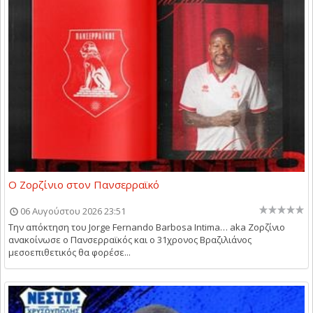
Ο Ζορζίνιο στον Πανσερραϊκό
06 Αυγούστου 2026 23:51
Την απόκτηση του Jorge Fernando Barbosa Intima… aka Ζορζίνιο
ανακοίνωσε ο Πανσερραϊκός και ο 31χρονος Βραζιλιάνος
μεσοεπιθετικός θα φορέσε...