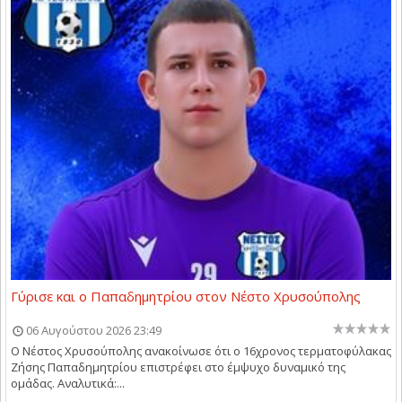
Γύρισε και ο Παπαδημητρίου στον Νέστο Χρυσούπολης
06 Αυγούστου 2026 23:49
Ο Νέστος Χρυσούπολης ανακοίνωσε ότι ο 16χρονος τερματοφύλακας
Ζήσης Παπαδημητρίου επιστρέφει στο έμψυχο δυναμικό της
ομάδας. Αναλυτικά:...