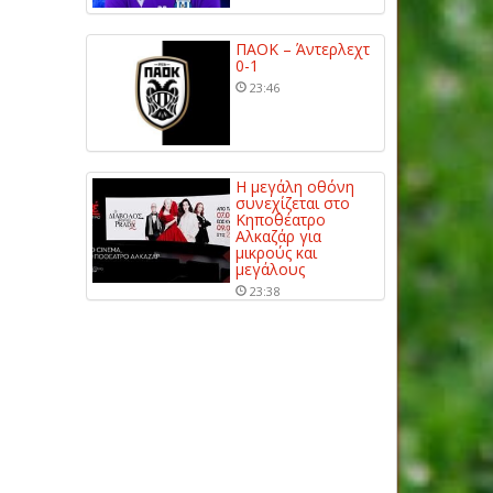
ΠΑΟΚ – Άντερλεχτ
0-1
23:46
Η μεγάλη οθόνη
συνεχίζεται στο
Κηποθέατρο
Αλκαζάρ για
μικρούς και
μεγάλους
23:38