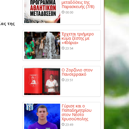
μεταδόσεις της
Παρασκευής (7/8)
00:00
ίας της
Έρχεται τριήμερο
κύμα ζέστης με
«40άρια»
23:54
Ο Ζορζίνιο στον
Πανσερραϊκό
23:51
Γύρισε και ο
Παπαδημητρίου
στον Νέστο
Χρυσούπολης
23:49