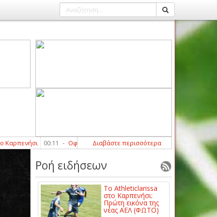
ήσι
00:11
-
Οφρυδόπουλος: «Περιμένουμε τη βοήθεια από κάποιους πα
Διαβάστε περισσότερα
Ροή ειδήσεων
Το Athleticlarissa
στο Καρπενήσι:
Πρώτη εικόνα της
νέας ΑΕΛ (ΦΩΤΟ)