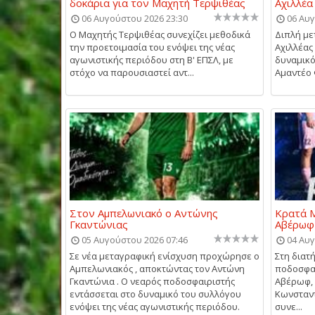
δοκάρια για τον Μαχητή Τερψιθέας
Αχιλλέ
06 Αυγούστου 2026 23:30
06 Αυγ
Ο Μαχητής Τερψιθέας συνεχίζει μεθοδικά
Διπλή με
την προετοιμασία του ενόψει της νέας
Αχιλλέας
αγωνιστικής περιόδου στη Β' ΕΠΣΛ, με
δυναμικό
στόχο να παρουσιαστεί αντ...
Αμαντέο Φ
Στον Αμπελωνιακό ο Αντώνης
Κρατά Μ
Γκαντώνιας
Αβέρωφ
05 Αυγούστου 2026 07:46
04 Αυγ
Σε νέα μεταγραφική ενίσχυση προχώρησε ο
Στη διατ
Αμπελωνιακός , αποκτώντας τον Αντώνη
ποδοσφα
Γκαντώνια . Ο νεαρός ποδοσφαιριστής
Αβέρωφ, 
εντάσσεται στο δυναμικό του συλλόγου
Κωνσταντ
ενόψει της νέας αγωνιστικής περιόδου.
συνε...