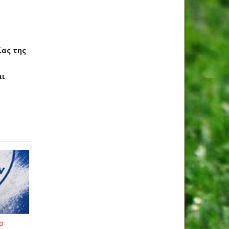
ίας της
αι
ο