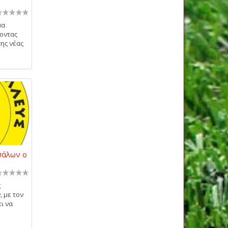
μα
οντας
της νέας
σάλων ο
ς
 με τον
ι να