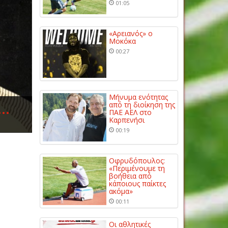
01:05
«Αρειανός» ο
Μοκόκα
00:27
Μήνυμα ενότητας
ν…
από τη διοίκηση της
ΠΑΕ ΑΕΛ στο
Καρπενήσι
00:19
Οφρυδόπουλος:
«Περιμένουμε τη
βοήθεια από
κάποιους παίκτες
ακόμα»
00:11
Οι αθλητικές