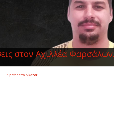
εις στον Αχιλλέα Φαρσάλω