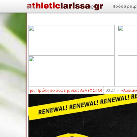
Ποδόσφαιρ
 Καρπενήσι: Πρώτη εικόνα της νέας ΑΕΛ (ΦΩΤΟ)
00:27
-
«Αρειανός» ο Μοκ