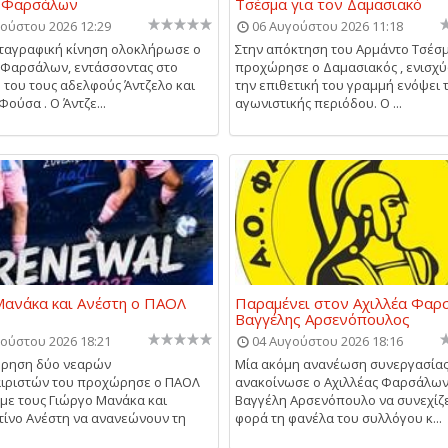
α Φαρσάλων
Τσέσμα για τον Δαμασιακό
ούστου 2026 12:29
06 Αυγούστου 2026 11:18
ταγραφική κίνηση ολοκλήρωσε ο
Στην απόκτηση του Αρμάντο Τσέσ
 Φαρσάλων, εντάσσοντας στο
προχώρησε ο Δαμασιακός , ενισχύ
 του τους αδελφούς Άντζελο και
την επιθετική του γραμμή ενόψει 
ούσα . Ο Άντζε...
αγωνιστικής περιόδου. Ο ...
ανάκα και Ανέστη ο ΠΑΟΛ
Παραμένει στον Αχιλλέα Φαρ
Βαγγέλης Αρσενόπουλος
ούστου 2026 18:21
04 Αυγούστου 2026 18:16
ήρηση δύο νεαρών
Μία ακόμη ανανέωση συνεργασία
ιριστών του προχώρησε ο ΠΑΟΛ
ανακοίνωσε ο Αχιλλέας Φαρσάλων,
με τους Γιώργο Μανάκα και
Βαγγέλη Αρσενόπουλο να συνεχίζε
ίνο Ανέστη να ανανεώνουν τη
φορά τη φανέλα του συλλόγου κ...