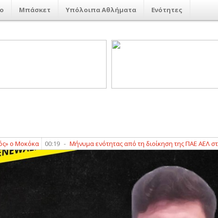
ο
Μπάσκετ
Υπόλοιπα Αθλήματα
Ενότητες
όκα
00:19
-
Μήνυμα ενότητας από τη διοίκηση της ΠΑΕ ΑΕΛ στο Καρπεν