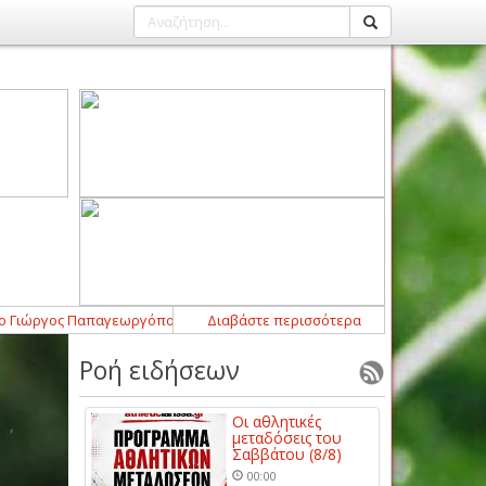
ώργος Παπαγεωργόπουλος
21:52
Διαβάστε περισσότερα
-
Σημαντική ενίσχυση με Μάρτιν Λομπάρν
Ροή ειδήσεων
Οι αθλητικές
μεταδόσεις του
Σαββάτου (8/8)
00:00