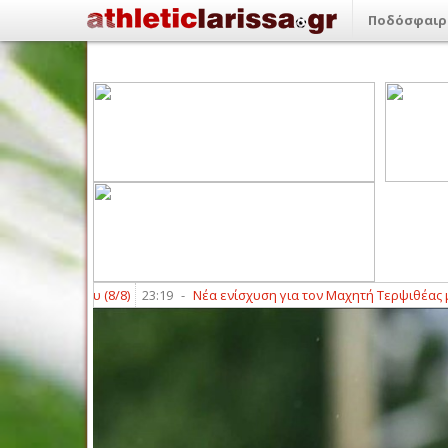
Ποδόσφαιρ
Σαββάτου (8/8)
23:19
-
Νέα ενίσχυση για τον Μαχητή Τερψιθέας με Πα