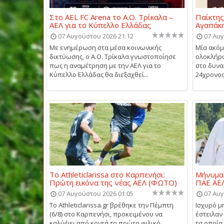
Στο AEL FC Arena το Α.Ο. Τρίκαλα –
Παίκτης
ΑΕΛ για το Κύπελλο Ελλάδας
Αγαπάκ
07 Αυγούστου 2026 21:12
07 Αυγ
Με ενημέρωση στα μέσα κοινωνικής
Μία ακό
δικτύωσης, ο Α.Ο. Τρίκαλα γνωστοποίησε
ολοκλήρω
πως η αναμέτρηση με την ΑΕΛ για το
στο δυνα
Κύπελλο Ελλάδας θα διεξαχθεί...
24χρονος
Το Athleticlarissa στο Καρπενήσι:
Μήνυμα 
Πρώτη εικόνα της νέας ΑΕΛ (ΦΩΤΟ)
ΠΑΕ ΑΕΛ
07 Αυγούστου 2026 01:05
07 Αυγ
Το Athleticlarissa.gr βρέθηκε την Πέμπτη
Ισχυρό μ
(6/8) στο Καρπενήσι, προκειμένου να
έστειλαν 
καλύψει από κοντά το πρώτο φιλικό
τα οποία