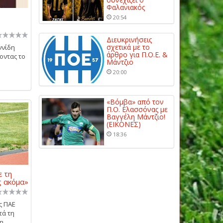
Φαλανιακός
20:54
Διευκρινήσεις
σχετικά με το
ννίδη
άρθρο για Π.Ο.Ε. &
οντας το
Μάντζιο
20:00
«Βόμβα» από τον
Π.Ο. Ελασσόνας με
Βαγγέλη Μάντζιο!
(ΕΙΚΟΝΕΣ)
18:36
 τη
ς ακόμα»
ς ΠΑΕ
τά τη
τη