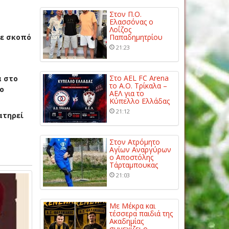
Στον Π.Ο.
Ελασσόνας ο
Λοΐζος
με σκοπό
Παπαδημητρίου
21:23
Στο AEL FC Arena
α στο
το Α.Ο. Τρίκαλα –
ο
ΑΕΛ για το
Κύπελλο Ελλάδας
21:12
ατηρεί
Στον Ατρόμητο
Αγίων Αναργύρων
ο Αποστόλης
Τάρταμπουκας
21:03
Με Μέκρα και
τέσσερα παιδιά της
Ακαδημίας
συνεχίζει ο