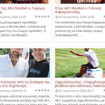
 της ΑΕΛ Novibet ο Γιώργος
Στην ΑΕΛ Novibet ο Γιάννης
ης
Καραγιαννίδης
ούστου 2026 15:03
07 Αυγούστου 2026 13:15
μη μεταγραφική προσθήκη
Την απόκτηση του Γιάννη Καραγια
σε η ΑΕΛ Novibet , εντάσσοντας
ανακοίνωσε η ΑΕΛ Novibet , ενισχύ
μικό της τον Γιώργο Αγαπάκη . Ο
ρόστερ της με έναν ακόμη νεαρό
 δεξιός οπισθοφύλ...
ποδοσφαιριστή. ...
ενότητας από τη διοίκηση της
Οφρυδόπουλος: «Περιμένουμε
 στο Καρπενήσι
βοήθεια από κάποιους παίκτε
ούστου 2026 00:19
07 Αυγούστου 2026 00:11
ήνυμα ενότητας και κοινής πορείας
Τα όσα είπε ο νέος προπονητής τη
τα διοικητικά στελέχη της ΠΑΕ ΑΕΛ,
ΑΕΛ, Σωκράτης Οφρυδόπουλος, με
 έδωσαν το «παρών» στην πρώτη
λήξη της φιλικής αναμέτρησης με 