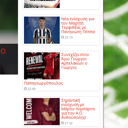
Νέα ενίσχυση για
τον Μαχητή
Τερψιθέας με
Παναγιώτη Πέππα
23:19
το
Συνεχίζει στον
Άγιο Γεώργιο
Αμπελακίων ο
Γιώργος
Παπαγεωργόπουλος
22:49
Σημαντική
ενίσχυση με
Μάρτιν Λομπάρντι
για τον Α.Ο.
Ανθούπολης!
21:52