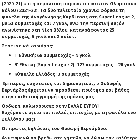
(2020-21) και η σημαντική παρουσία του στον Ολυμπιακό
Βόλου (2021-22). Τα δύο τελευταία χρόνια φόρεσε τη
φανέλα της Αναγέννησης Καρδίτσας στη Super League 2,
με
53 συμμετοχές και 7 γκολ
, ενώ την περσινή σεζόν
αγωνίστηκε στη Νίκη Βόλου, καταγράφοντας
25
συμμετοχές, 5 γκολ και 2 ασίστ
.
Στατιστικά καριέρας
:
Γ’ Εθνική
: 68 συμμετοχές – 9 γκολ
Β’ Εθνική (Super League 2)
: 127 συμμετοχές – 20 γκολ
Κύπελλο Ελλάδος
: 3 συμμετοχές
Έμπειρος, ταχύτατος και δημιουργικός, ο Θοδωρής
Βερνάρδος έρχεται να προσθέσει ποιότητα και βάθος
στην επιθετική γραμμή της ομάδας μας.
Θοδωρή, καλωσόρισες στην ΕΛΛΑΣ ΣΥΡΟΥ!
Ευχόμαστε υγεία και πολλές επιτυχίες με τη φανέλα του
Συλλόγου μας!
Οι πρώτες δηλώσεις του Θοδωρή Βερνάρδου:
Ανυπομονώ να βρεθώ στο γήπεδο, να δώσω τον καλύτερο