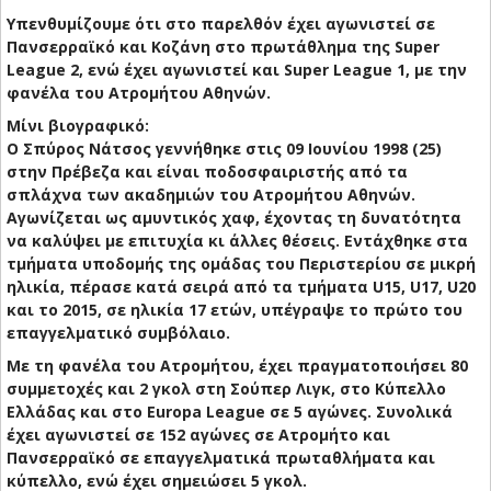
Υπενθυμίζουμε ότι στο παρελθόν έχει αγωνιστεί σε
Πανσερραϊκό και Κοζάνη στο πρωτάθλημα της Super
League 2, ενώ έχει αγωνιστεί και Super League 1, με την
φανέλα του Ατρομήτου Αθηνών.
Μίνι βιογραφικό:
Ο Σπύρος Νάτσος γεννήθηκε στις 09 Ιουνίου 1998 (25)
στην Πρέβεζα και είναι ποδοσφαιριστής από τα
σπλάχνα των ακαδημιών του Ατρομήτου Αθηνών.
Αγωνίζεται ως αμυντικός χαφ, έχοντας τη δυνατότητα
να καλύψει με επιτυχία κι άλλες θέσεις. Εντάχθηκε στα
τμήματα υποδομής της ομάδας του Περιστερίου σε μικρή
ηλικία, πέρασε κατά σειρά από τα τμήματα U15, U17, U20
και το 2015, σε ηλικία 17 ετών, υπέγραψε το πρώτο του
επαγγελματικό συμβόλαιο.
Με τη φανέλα του Ατρομήτου, έχει πραγματοποιήσει 80
συμμετοχές και 2 γκολ στη Σούπερ Λιγκ, στο Κύπελλο
Ελλάδας και στο Europa League σε 5 αγώνες. Συνολικά
έχει αγωνιστεί σε 152 αγώνες σε Ατρομήτο και
Πανσερραϊκό σε επαγγελματικά πρωταθλήματα και
κύπελλο, ενώ έχει σημειώσει 5 γκολ.