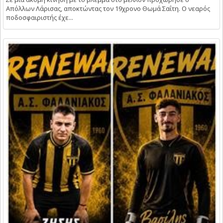
Απόλλων Λάρισας, αποκτώντας τον 19χρονο Θωμά Σαΐτη. Ο νεαρός
ποδοσφαιριστής έχε...