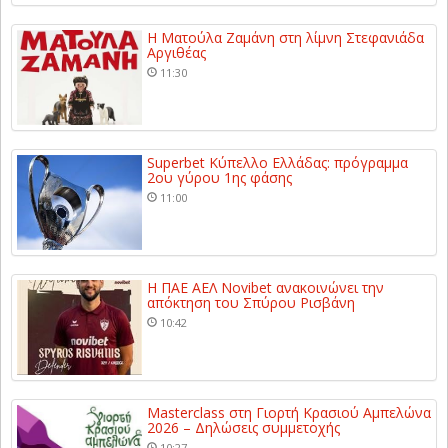
Η Ματούλα Ζαμάνη στη λίμνη Στεφανιάδα
Αργιθέας
11:30
Superbet Κύπελλο Ελλάδας: πρόγραμμα
2ου γύρου 1ης φάσης
11:00
Η ΠΑΕ ΑΕΛ Novibet ανακοινώνει την
απόκτηση του Σπύρου Ρισβάνη
10:42
Masterclass στη Γιορτή Κρασιού Αμπελώνα
2026 – Δηλώσεις συμμετοχής
10:27