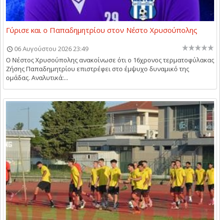
Γύρισε και ο Παπαδημητρίου στον Νέστο Χρυσούπολης
06 Αυγούστου 2026 23:49
Ο Νέστος Χρυσούπολης ανακοίνωσε ότι ο 16χρονος τερματοφύλακας
Ζήσης Παπαδημητρίου επιστρέφει στο έμψυχο δυναμικό της
ομάδας. Αναλυτικά:...