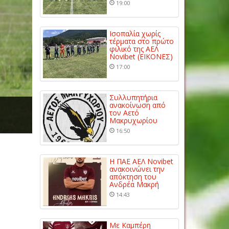
19:00
Ισοπαλία χωρίς
τέρματα στο πρώτο
φιλικό της ΑΕΛ
Novibet (ΕΙΚΟΝΕΣ)
17:00
Συλλυπητήρια
ανακοίνωση από
τον Αετό
Μακρυχωρίου
16:50
Η ΠΑΕ ΑΕΛ Novibet
ανακοινώνει την
απόκτηση του
Ανδρέα Μακρή
14:43
Με Καμπέρη