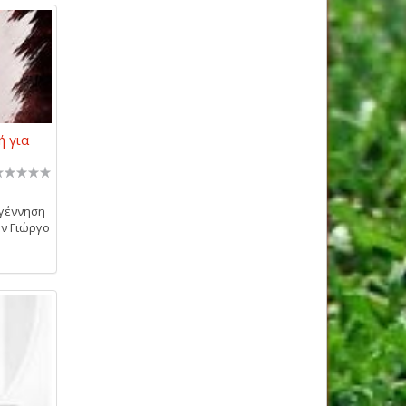
ή για
αγέννηση
ον Γιώργο