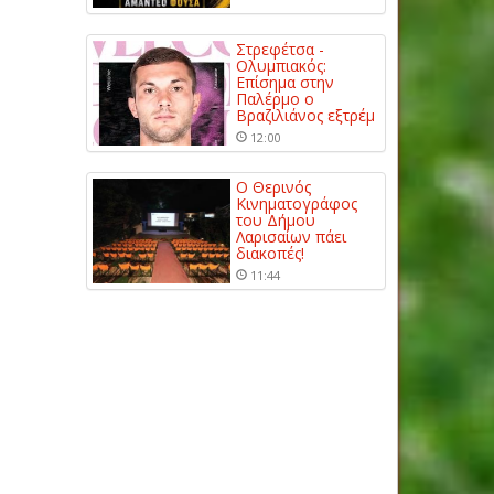
Στρεφέτσα -
Ολυμπιακός:
Επίσημα στην
Παλέρμο ο
Βραζιλιάνος εξτρέμ
12:00
Ο Θερινός
Κινηματογράφος
του Δήμου
Λαρισαίων πάει
διακοπές!
11:44