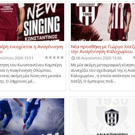
έρη ενισχύεται η Αναγέννηση
Νέα προσθήκη με Γιώργο Χατζ
υ
την Αναγέννηση Καλοχωρίου
ούστου 2026 13:51
06 Αυγούστου 2026 13:36
τηση του Κωνσταντίνου Καμπέρη
Με μία ακόμη μεταγραφική κίνηση
σε η Αναγέννηση Ολύμπου,
συνεχίζει τον σχεδιασμό της η Αν
ντας ακόμη μία λύση στη μεσαία
Καλοχωρίου , η οποία απέκτησε τ
ς. Ο 24χρονος μέ...
Χατζή. Ο έμπειρος ποδ...