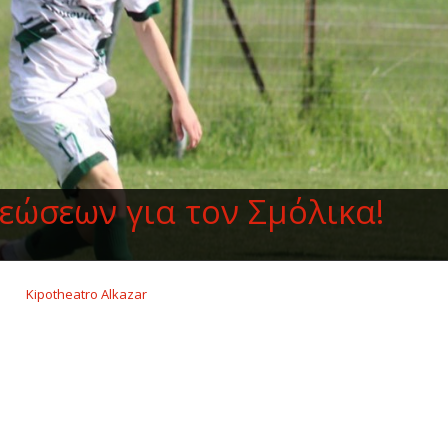
εώσεων για τον Σμόλικα!