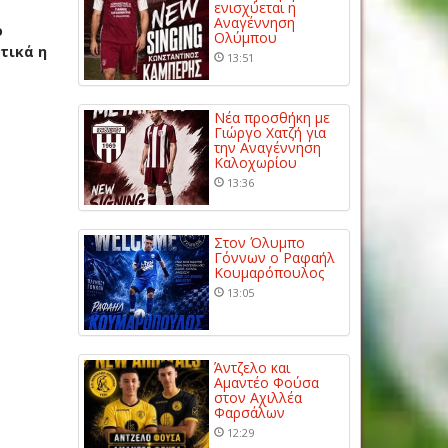
ενισχύεται η
Αναγέννηση
ο
Ολύμπου
τικά η
13:51
Νέα προσθήκη με
Γιώργο Χατζή για
την Αναγέννηση
Καλοχωρίου
13:36
Στον Όλυμπο
Γόννων ο Ραφαήλ
Κουμαρόπουλος
13:05
Άντζελο και
Αμαντέο Φούσα
στον Αχιλλέα
Φαρσάλων
12:29