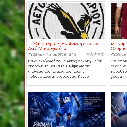
Συλλυπητήρια ανακοίνωση από τον
Με Καμπ
Αετό Μακρυχωρίου
Ολύμπο
06 Αυγούστου 2026 16:50
06 Αυγ
Με ανακοίνωσή του ο Αετός Μακρυχωρίου
Την απόκ
εκφράζει τη βαθιά του θλίψη για την
ανακοίνω
απώλεια του πατέρα του πρώην
προσθέτο
ποδοσφαιριστή της ομάδας, Θάνου ...
γραμμή τη