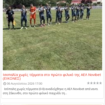
Ισοπαλία χωρίς τέρματα στο πρώτο φιλικό της ΑΕΛ Novibet
(ΕΙΚΟΝΕΣ)
06 Αυγούστου 2026 17:00
Ισόπαλη χωρίς τέρματα (0-0) αναδείχθηκε η ΑΕΛ Novibet απέναντι
στη Ζάκυνθο, στο πρώτο φιλικό παιχνίδι τη...