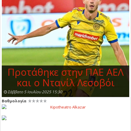
Προτάθηκε στην ΠΑΕ ΑΕΛ
και ο Ντανίλ Λεσοβόι
Σάββατο 5 Ιουλίου 2025 15:30
Βαθμολογία