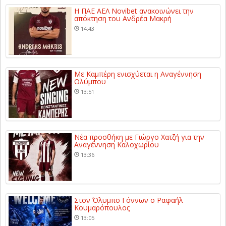
Η ΠΑΕ ΑΕΛ Novibet ανακοινώνει την
απόκτηση του Ανδρέα Μακρή
14:43
Με Καμπέρη ενισχύεται η Αναγέννηση
Ολύμπου
13:51
Νέα προσθήκη με Γιώργο Χατζή για την
Αναγέννηση Καλοχωρίου
13:36
Στον Όλυμπο Γόννων ο Ραφαήλ
Κουμαρόπουλος
13:05