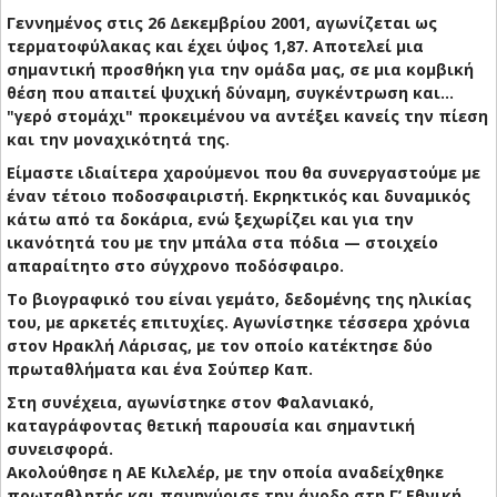
Γεννημένος στις 26 Δεκεμβρίου 2001, αγωνίζεται ως
τερματοφύλακας και έχει ύψος 1,87. Αποτελεί μια
σημαντική προσθήκη για την ομάδα μας, σε μια κομβική
θέση που απαιτεί ψυχική δύναμη, συγκέντρωση και...
"γερό στομάχι" προκειμένου να αντέξει κανείς την πίεση
και την μοναχικότητά της.
Είμαστε ιδιαίτερα χαρούμενοι που θα συνεργαστούμε με
έναν τέτοιο ποδοσφαιριστή. Εκρηκτικός και δυναμικός
κάτω από τα δοκάρια, ενώ ξεχωρίζει και για την
ικανότητά του με την μπάλα στα πόδια — στοιχείο
απαραίτητο στο σύγχρονο ποδόσφαιρο.
Το βιογραφικό του είναι γεμάτο, δεδομένης της ηλικίας
του, με αρκετές επιτυχίες. Αγωνίστηκε τέσσερα χρόνια
στον Ηρακλή Λάρισας, με τον οποίο κατέκτησε δύο
πρωταθλήματα και ένα Σούπερ Καπ.
Στη συνέχεια, αγωνίστηκε στον Φαλανιακό,
καταγράφοντας θετική παρουσία και σημαντική
συνεισφορά.
Ακολούθησε η ΑΕ Κιλελέρ, με την οποία αναδείχθηκε
πρωταθλητής και πανηγύρισε την άνοδο στη Γ’ Εθνική,