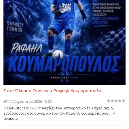
Στον Όλυμπο Γόννων ο Ραφαήλ Κουμαρόπουλος
06 Αυγούστου 2026 13:05
Ο Όλυμπος Γόννων συνεχίζει τον μεταγραφικό του σχεδιασμό,
εντάσσοντας στο δυναμικό του τον Ραφαήλ Κουμαρόπουλο . Η
ανακοίν...