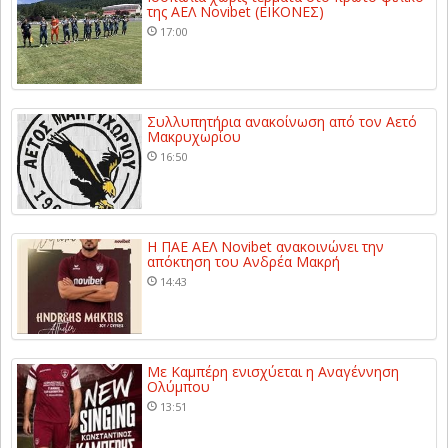
της ΑΕΛ Novibet (ΕΙΚΟΝΕΣ)
17:00
Συλλυπητήρια ανακοίνωση από τον Αετό
Μακρυχωρίου
16:50
Η ΠΑΕ ΑΕΛ Novibet ανακοινώνει την
απόκτηση του Ανδρέα Μακρή
14:43
Με Καμπέρη ενισχύεται η Αναγέννηση
Ολύμπου
13:51