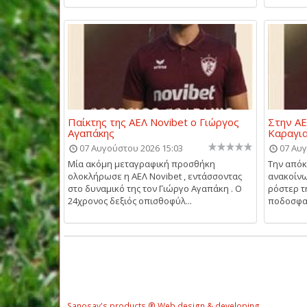
Παίκτης της ΑΕΛ Novibet ο Γιώργος
Στην ΑΕ
Αγαπάκης
Καραγι
07 Αυγούστου 2026 15:03
07 Αυγ
Μία ακόμη μεταγραφική προσθήκη
Την απόκ
ολοκλήρωσε η ΑΕΛ Novibet , εντάσσοντας
ανακοίνω
στο δυναμικό της τον Γιώργο Αγαπάκη . Ο
ρόστερ τ
24χρονος δεξιός οπισθοφύλ...
ποδοσφαι
Sanosay's products ® Web design & developing