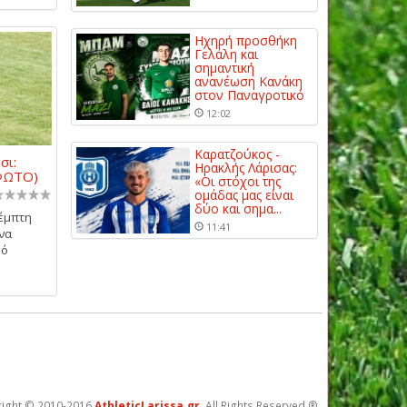
Ηχηρή προσθήκη
Γελάλη και
σημαντική
ανανέωση Κανάκη
στον Παναγροτικό
12:02
Καρατζούκος -
σι:
Ηρακλής Λάρισας:
(ΦΩΤΟ)
«Οι στόχοι της
ομάδας μας είναι
δύο και σημα...
Πέμπτη
11:41
 να
κό
ight © 2010-2016
AthleticLarissa.gr
, All Rights Reserved ®