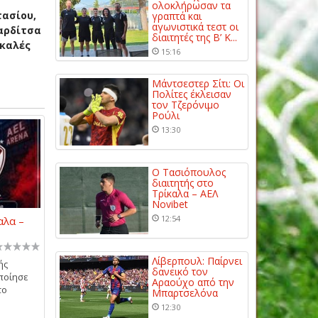
ολοκλήρωσαν τα
τασίου,
γραπτά και
αγωνιστικά τεστ οι
αρδίτσα
διαιτητές της Β’ Κ...
 καλές
15:16
Μάντσεστερ Σίτι: Οι
Πολίτες έκλεισαν
τον Τζερόνιμο
Ρούλι
13:30
Ο Τασιόπουλος
διαιτητής στο
Τρίκαλα – ΑΕΛ
Novibet
12:54
αλα –
Λίβερπουλ: Παίρνει
ής
δανεικό τον
οποίησε
Αραούχο από την
το
Μπαρτσελόνα
12:30