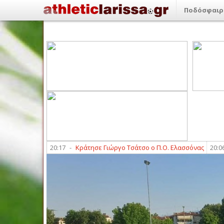
Ποδόσφαιρ
ής (9/8)
20:17
-
Κράτησε Γιώργο Τσάτσο ο Π.Ο. Ελασσόνας
20:06
-
Θω