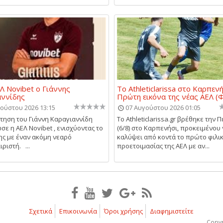
Λ Novibet ο Γιάννης
Το Athleticlarissa στο Καρπενή
αννίδης
Πρώτη εικόνα της νέας ΑΕΛ 
ούστου 2026 13:15
07 Αυγούστου 2026 01:05
τηση του Γιάννη Καραγιαννίδη
Το Athleticlarissa.gr βρέθηκε την 
σε η ΑΕΛ Novibet , ενισχύοντας το
(6/8) στο Καρπενήσι, προκειμένου
ης με έναν ακόμη νεαρό
καλύψει από κοντά το πρώτο φιλι
ριστή. ...
προετοιμασίας της ΑΕΛ με αν...
Σχετικά
Επικοινωνία
Όροι χρήσης
Διαφημιστείτε
Copyr