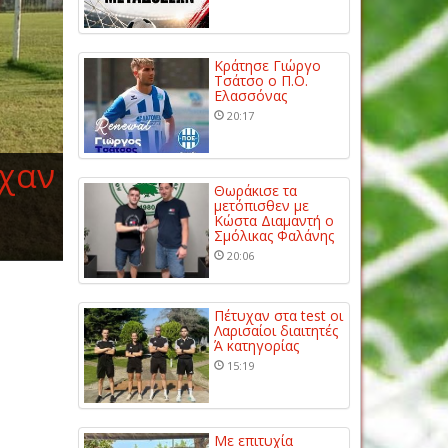
Κράτησε Γιώργο
Τσάτσο ο Π.Ο.
Ελασσόνας
20:17
ίχαν
Θωράκισε τα
μετόπισθεν με
Κώστα Διαμαντή ο
Σμόλικας Φαλάνης
20:06
Πέτυχαν στα test οι
Λαρισαίοι διαιτητές
Ά κατηγορίας
15:19
Με επιτυχία