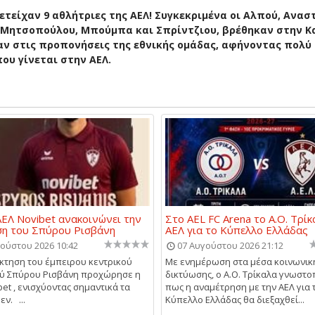
ετείχαν 9 αθλήτριες της ΑΕΛ!
Συγκεκριμένα οι Αλπού, Ανασ
 Μητσοπούλου, Μπούμπα και Σπρίντζιου, βρέθηκαν στην Κ
αν στις προπονήσεις της εθνικής ομάδας, αφήνοντας πολύ
ου γίνεται στην ΑΕΛ.
ΕΛ Novibet ανακοινώνει την
Στο AEL FC Arena το Α.Ο. Τρίκ
ση του Σπύρου Ρισβάνη
ΑΕΛ για το Κύπελλο Ελλάδας
ούστου 2026 10:42
07 Αυγούστου 2026 21:12
κτηση του έμπειρου κεντρικού
Με ενημέρωση στα μέσα κοινωνικ
ού Σπύρου Ρισβάνη προχώρησε η
δικτύωσης, ο Α.Ο. Τρίκαλα γνωστ
bet , ενισχύοντας σημαντικά τα
πως η αναμέτρηση με την ΑΕΛ για 
ν. ...
Κύπελλο Ελλάδας θα διεξαχθεί...