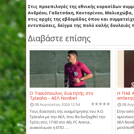
Στις προεπιλογές της εθνικής κορασίδων συμμ
Ανδρέου, Γαδετσάκη, Κανταρίνου, Μαλιαχώβα,
στις αρχές της εβδομάδας όπου και συμμετείχ
εντυπώσεις, δείγμα της πολύ καλής δουλειάς π
Διαβάστε επίσης
Ο Τασιόπουλος διαιτητής στο
Η ΠΑΕ Α
Τρίκαλα – ΑΕΛ Novibet
απόκτη
08 Αυγούστου 2026 12:54
08 Αυγ
Τους διαιτητές της αναμέτρησης του Α.Ο.
Στην από
Τρίκαλα με την ΑΕΛ, που θα διεξαχθεί την
αμυντικ
Τρίτη στις 17:00 στο AEL FC Arena ,
ΑΕΛ Novi
ανακοίνωσε η ΕΠΟ. ...
μετόπισθε