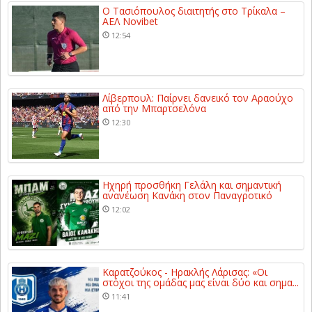
Ο Τασιόπουλος διαιτητής στο Τρίκαλα –
ΑΕΛ Novibet
12:54
Λίβερπουλ: Παίρνει δανεικό τον Αραούχο
από την Μπαρτσελόνα
12:30
Ηχηρή προσθήκη Γελάλη και σημαντική
ανανέωση Κανάκη στον Παναγροτικό
12:02
Καρατζούκος - Ηρακλής Λάρισας: «Οι
στόχοι της ομάδας μας είναι δύο και σημα...
11:41