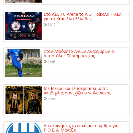
Στο AEL FC Arena το Α.Ο. Τρίκαλα – ΑΕΛ
για το Κύπελλο Ελλάδας
21:12
Στον Ατρόμητο Αγίων Αναργύρων ο
Αποστόλης Τάρταμπουκας
21:03
Με Μέκρα και τέσσερα παιδιά της
Ακαδημίας συνεχίζει ο Φαλανιακός
20:54
Διευκρινήσεις σχετικά με το άρθρο για
Π.Ο.Ε. & Μάντζιο