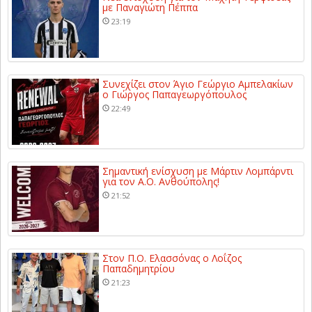
με Παναγιώτη Πέππα
23:19
Συνεχίζει στον Άγιο Γεώργιο Αμπελακίων
ο Γιώργος Παπαγεωργόπουλος
22:49
Σημαντική ενίσχυση με Μάρτιν Λομπάρντι
για τον Α.Ο. Ανθούπολης!
21:52
Στον Π.Ο. Ελασσόνας ο Λοΐζος
Παπαδημητρίου
21:23