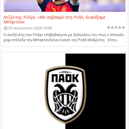
Ατζέντης Ρόδρι: «Με σεβασμό στη Ρεάλ, διαλέξαμε
Μπάρτσα»
07 Αυγούστου 2026 10:00
Ο αντζέντης του Ρόδρι επιβεβαίωσε με δηλώσεις του πως ο Ισπανός
χαφ επέλεξε την Μπαρτσελόνα έναντι της Ρεάλ Μαδρίτης. Στην...