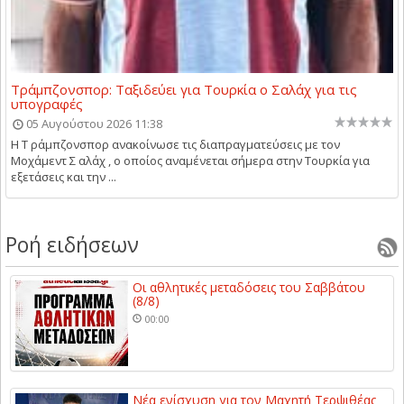
Τράμπζονσπορ: Ταξιδεύει για Τουρκία ο Σαλάχ για τις
υπογραφές
05 Αυγούστου 2026 11:38
Η Τ ράμπζονσπορ ανακοίνωσε τις διαπραγματεύσεις με τον
Μοχάμεντ Σ αλάχ , ο οποίος αναμένεται σήμερα στην Τουρκία για
εξετάσεις και την ...
Ροή ειδήσεων
Οι αθλητικές μεταδόσεις του Σαββάτου
(8/8)
00:00
Νέα ενίσχυση για τον Μαχητή Τερψιθέας