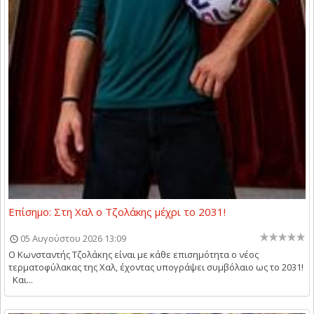
Επίσημο: Στη Χαλ ο Τζολάκης μέχρι το 2031!
05 Αυγούστου 2026 13:09
O Kωνσταντής Τζολάκης είναι με κάθε επισημότητα ο νέος
τερματοφύλακας της Χαλ, έχοντας υπογράψει συμβόλαιο ως το 2031!
Και...