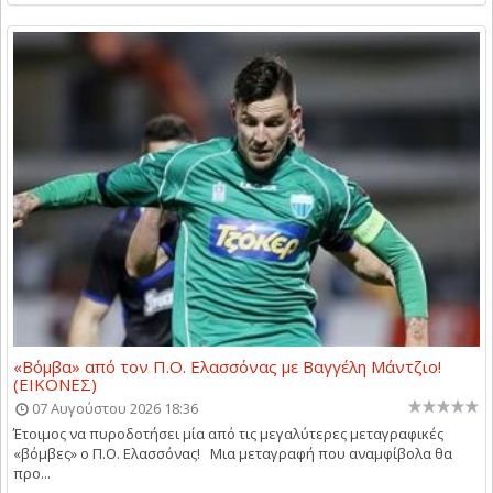
«Βόμβα» από τον Π.Ο. Ελασσόνας με Βαγγέλη Μάντζιο!
(ΕΙΚΟΝΕΣ)
07 Αυγούστου 2026 18:36
Έτοιμος να πυροδοτήσει μία από τις μεγαλύτερες μεταγραφικές
«βόμβες» ο Π.Ο. Ελασσόνας! Μια μεταγραφή που αναμφίβολα θα
προ...