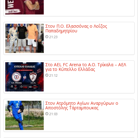
Στον Π.Ο. Ελασσόνας ο Λοΐζος
Παπαδημητρίου
21:23
Στο AEL FC Arena το Α.Ο. Τρίκαλα – ΑΕΛ
για το Κύπελλο Ελλάδας
21:12
Στον Ατρόμητο Αγίων Αναργύρων ο
Αποστόλης Τάρταμπουκας
21:03