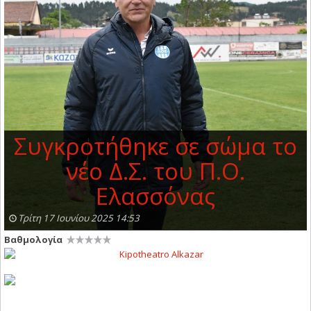
Συγκροτήθηκε σε σώμα το
νέο Δ.Σ. του Π.Ο.
Ελασσόνας
Τρίτη 17 Ιουνίου 2025 14:53
Βαθμολογία