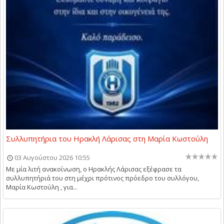
Συλλυπητήρια του Ηρακλή Λάρισας στη Μαρία Κωστούλη
03 Αυγούστου 2026 10:55
Με μία λιτή ανακοίνωση, ο Ηρακλής Λάρισας εξέφρασε τα
συλλυπητήριά του στη μέχρι πρότινος πρόεδρο του συλλόγου,
Μαρία Κωστούλη , για...