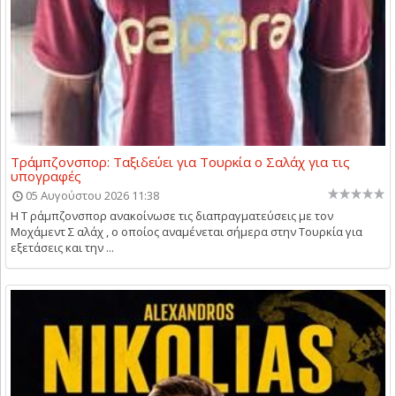
Τράμπζονσπορ: Ταξιδεύει για Τουρκία ο Σαλάχ για τις
υπογραφές
05 Αυγούστου 2026 11:38
Η Τ ράμπζονσπορ ανακοίνωσε τις διαπραγματεύσεις με τον
Μοχάμεντ Σ αλάχ , ο οποίος αναμένεται σήμερα στην Τουρκία για
εξετάσεις και την ...