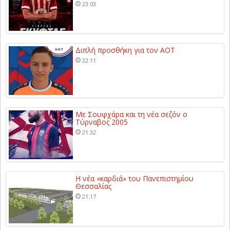
23:03
Διπλή προσθήκη για τον ΑΟΤ
22:11
Με Σουφχάρα και τη νέα σεζόν ο
Τύρναβος 2005
21:32
Η νέα «καρδιά» του Πανεπιστημίου
Θεσσαλίας
21:17