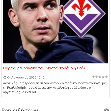
Παραχωρεί δανεικό τον Μασταντουόνο η Ρεάλ
04 Αυγούστου 2026 15:12
Δανεικός θα περάσει τη σεζόν 2026/27 ο Φράνκο Μασταντουόνο, με
τη Ρεάλ Μαδρίτης να ψάχνει την κατάλληλη ομάδα ώστε ο
Αργεντίνος να έχει όσ...
Ροή ειδήσεων