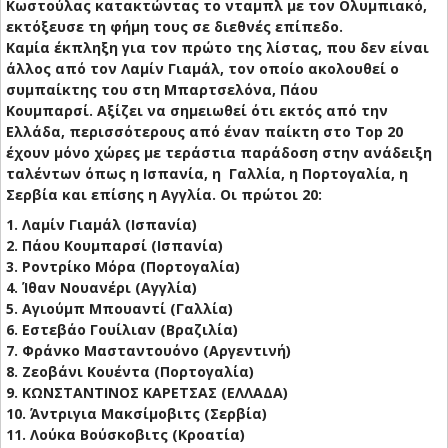
Κωστούλας κατακτώντας το νταμπλ με τον Ολυμπιακό,
εκτόξευσε τη φήμη τους σε διεθνές επίπεδο.
Καμία έκπληξη για τον πρώτο της λίστας, που δεν είναι
άλλος από τον Λαμίν Γιαμάλ, τον οποίο ακολουθεί ο
συμπαίκτης του στη Μπαρτσελόνα, Πάου
Κουμπαρσί. Αξίζει να σημειωθεί ότι εκτός από την
Ελλάδα, περισσότερους από έναν παίκτη στο Top 20
έχουν μόνο χώρες με τεράστια παράδοση στην ανάδειξη
ταλέντων όπως η Ισπανία, η Γαλλία, η Πορτογαλία, η
Σερβία και επίσης η Αγγλία. Οι πρώτοι 20:
1. Λαμίν Γιαμάλ (Ισπανία)
2. Πάου Κουμπαρσί (Ισπανία)
3. Ροντρίκο Μόρα (Πορτογαλία)
4. Ίθαν Νουανέρι (Αγγλία)
5. Αγιούμπ Μπουαντί (Γαλλία)
6. Εστεβάο Γουίλιαν (Βραζιλία)
7. Φράνκο Μασταντουόνο (Αργεντινή)
8. Ζεοβάνι Κουέντα (Πορτογαλία)
9. ΚΩΝΣΤΑΝΤΙΝΟΣ ΚΑΡΕΤΣΑΣ (ΕΛΛΑΔΑ)
10. Άντριγια Μακσίμοβιτς (Σερβία)
11. Λούκα Βούσκοβιτς (Κροατία)