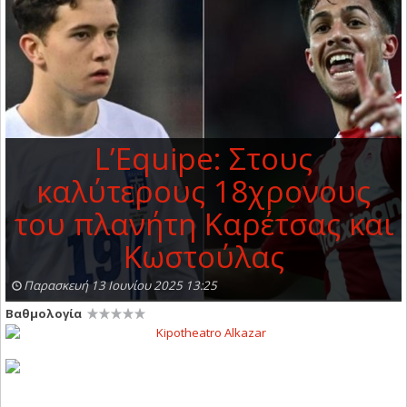
L’Equipe: Στους
καλύτερους 18χρονους
του πλανήτη Καρέτσας και
Κωστούλας
Παρασκευή 13 Ιουνίου 2025 13:25
Βαθμολογία