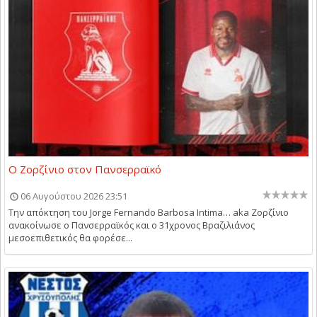
Ο Ζορζίνιο στον Πανσερραϊκό
06 Αυγούστου 2026 23:51
Την απόκτηση του Jorge Fernando Barbosa Intima… aka Ζορζίνιο
ανακοίνωσε ο Πανσερραϊκός και ο 31χρονος Βραζιλιάνος
μεσοεπιθετικός θα φορέσε...