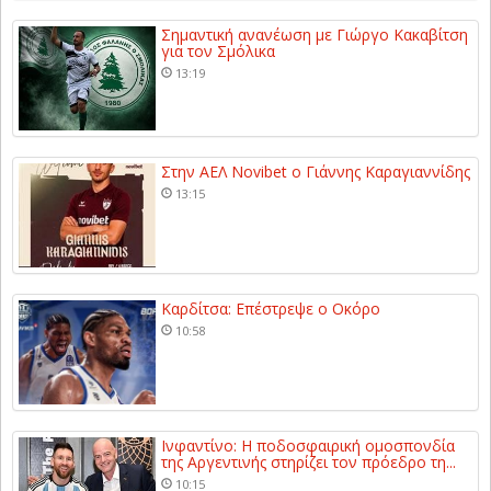
Σημαντική ανανέωση με Γιώργο Κακαβίτση
για τον Σμόλικα
13:19
Στην ΑΕΛ Novibet ο Γιάννης Καραγιαννίδης
13:15
Καρδίτσα: Επέστρεψε ο Οκόρο
10:58
Ινφαντίνο: Η ποδοσφαιρική ομοσπονδία
της Αργεντινής στηρίζει τον πρόεδρο τη...
10:15