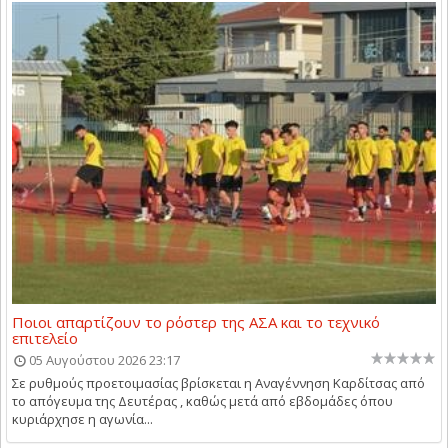
Ποιοι απαρτίζουν το ρόστερ της ΑΣΑ και το τεχνικό
επιτελείο
05 Αυγούστου 2026 23:17
Σε ρυθμούς προετοιμασίας βρίσκεται η Αναγέννηση Καρδίτσας από
το απόγευμα της Δευτέρας , καθώς μετά από εβδομάδες όπου
κυριάρχησε η αγωνία...