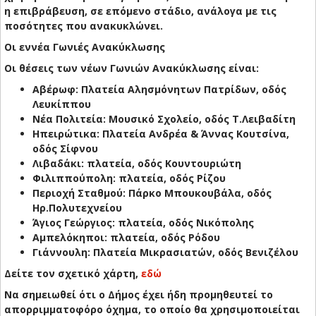
η επιβράβευση, σε επόμενο στάδιο, ανάλογα με τις
ποσότητες που ανακυκλώνει.
Οι εννέα Γωνιές Ανακύκλωσης
Οι θέσεις των νέων Γωνιών Ανακύκλωσης είναι:
Αβέρωφ: Πλατεία Αλησμόνητων Πατρίδων, οδός
Λευκίππου
Νέα Πολιτεία: Μουσικό Σχολείο, οδός Τ.Λειβαδίτη
Ηπειρώτικα: Πλατεία Ανδρέα & Άννας Κουτσίνα,
οδός Σίφνου
Λιβαδάκι: πλατεία, οδός Κουντουριώτη
Φιλιππούπολη: πλατεία, οδός Ρίζου
Περιοχή Σταθμού: Πάρκο Μπουκουβάλα, οδός
Ηρ.Πολυτεχνείου
Άγιος Γεώργιος: πλατεία, οδός Νικόπολης
Αμπελόκηποι: πλατεία, οδός Ρόδου
Γιάννουλη: Πλατεία Μικρασιατών, οδός Βενιζέλου
Δείτε τον σχετικό χάρτη,
εδώ
Να σημειωθεί ότι ο Δήμος έχει ήδη προμηθευτεί το
απορριμματοφόρο όχημα, το οποίο θα χρησιμοποιείται