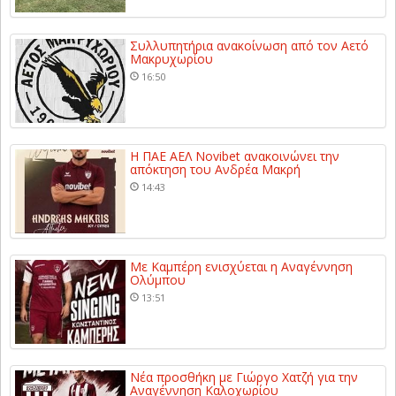
Συλλυπητήρια ανακοίνωση από τον Αετό
Μακρυχωρίου
16:50
Η ΠΑΕ ΑΕΛ Novibet ανακοινώνει την
απόκτηση του Ανδρέα Μακρή
14:43
Με Καμπέρη ενισχύεται η Αναγέννηση
Ολύμπου
13:51
Νέα προσθήκη με Γιώργο Χατζή για την
Αναγέννηση Καλοχωρίου