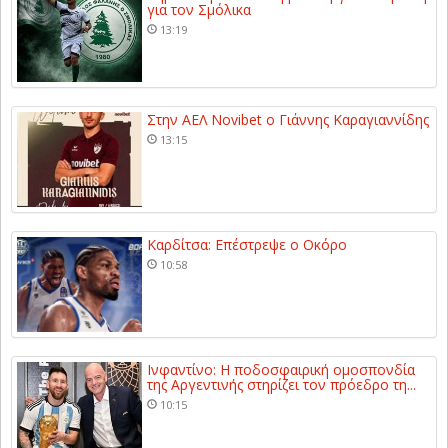
για τον Σμόλικα
13:19
Στην ΑΕΛ Novibet ο Γιάννης Καραγιαννίδης
13:15
Καρδίτσα: Επέστρεψε ο Οκόρο
10:58
Ινφαντίνο: Η ποδοσφαιρική ομοσπονδία
της Αργεντινής στηρίζει τον πρόεδρο τη...
10:15