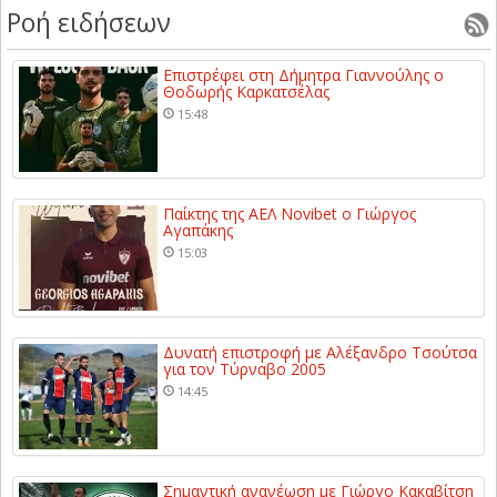
Ροή ειδήσεων
Επιστρέφει στη Δήμητρα Γιαννούλης ο
Θοδωρής Καρκατσέλας
15:48
Παίκτης της ΑΕΛ Novibet ο Γιώργος
Αγαπάκης
15:03
Δυνατή επιστροφή με Αλέξανδρο Τσούτσα
για τον Τύρναβο 2005
14:45
Σημαντική ανανέωση με Γιώργο Κακαβίτση