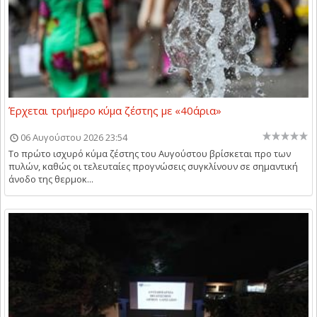
Έρχεται τριήμερο κύμα ζέστης με «40άρια»
06 Αυγούστου 2026 23:54
Το πρώτο ισχυρό κύμα ζέστης του Αυγούστου βρίσκεται προ των
πυλών, καθώς οι τελευταίες προγνώσεις συγκλίνουν σε σημαντική
άνοδο της θερμοκ...