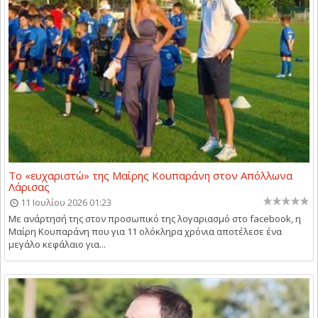
Το «ευχαριστώ» της Μαίρης Κουπαράνη στον Απόλλωνα
Λάρισας
11 Ιουλίου 2026 01:23
Με ανάρτησή της στον προσωπικό της λογαριασμό στο facebook, η
Μαίρη Κουπαράνη που για 11 ολόκληρα χρόνια αποτέλεσε ένα
μεγάλο κεφάλαιο για...