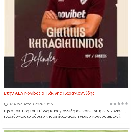
Στην ΑΕΛ Novibet ο Γιάννης Καραγιαννίδης
07 Αυγούστου 2026 13:15
Την απόκτηση του Γιάννη Καραγιαννίδη ανακοίνωσε η ΑΕΛ Novibet ,
ενισχύοντας το ρόστερ της με έναν ακόμη νεαρό ποδοσφαιριστή. ...