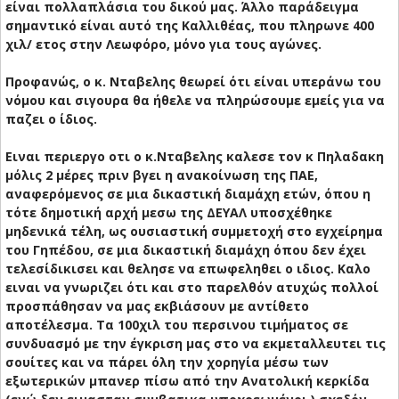
είναι πολλαπλάσια του δικού μας. Άλλο παράδειγμα
σημαντικό είναι αυτό της Καλλιθέας, που πληρωνε 400
χιλ/ ετος στην Λεωφόρο, μόνο για τους αγώνες.
Προφανώς, ο κ. Νταβελης θεωρεί ότι είναι υπεράνω του
νόμου και σιγουρα θα ήθελε να πληρώσουμε εμείς για να
παζει ο ίδιος.
Ειναι περιεργο οτι ο κ.Νταβελης καλεσε τον κ Πηλαδακη
μόλις 2 μέρες πριν βγει η ανακοίνωση της ΠΑΕ,
αναφερόμενος σε μια δικαστική διαμάχη ετών, όπου η
τότε δημοτική αρχή μεσω της ΔΕΥΑΛ υποσχέθηκε
μηδενικά τέλη, ως ουσιαστική συμμετοχή στο εγχείρημα
του Γηπέδου, σε μια δικαστική διαμάχη όπου δεν έχει
τελεσίδικισει και θελησε να επωφεληθει ο ιδιος. Καλο
ειναι να γνωριζει ότι και στο παρελθόν ατυχώς πολλοί
προσπάθησαν να μας εκβιάσουν με αντίθετο
αποτέλεσμα. Τα 100χιλ του περσινου τιμήματος σε
συνδυασμό με την έγκριση μας στο να εκμεταλλευτει τις
σουίτες και να πάρει όλη την χορηγία μέσω των
εξωτερικών μπανερ πίσω από την Ανατολική κερκίδα