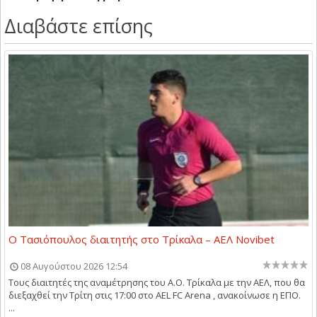
Διαβάστε επίσης
Ο Τασιόπουλος διαιτητής στο Τρίκαλα – ΑΕΛ Novibet
08 Αυγούστου 2026 12:54
Τους διαιτητές της αναμέτρησης του Α.Ο. Τρίκαλα με την ΑΕΛ, που θα
διεξαχθεί την Τρίτη στις 17:00 στο AEL FC Arena , ανακοίνωσε η ΕΠΟ.
...