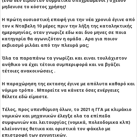
(ενώ δεν ειμασταν συμβατικα υποχρεωμένοι ) σχεδόν
μηδενισε το κόστος χρήσης!
Η πρώτη ουσιαστική επαφή για την νέα χρονιά έγινε από
τον κ Νταβελη 10 μέρες πριν την λήξη της καταληκτικής
ημερομηνίας, οταν γνωριζε εδω και δυο μηνες σε ποια
κατηγορία θα αγωνιζόταν η ομάδα . Αρα για ποιον
εκβιασμό μιλάει από την πλευρά μας;
Όλα τα παραπάνω τα γνωρίζει και ειναι τουλάχιστον
ανήθικο να έχει τέτοια συμπεριφορά και να βγάζει
τέτοιες ανακοινώσεις .
Η παραχώρηση της εκτασης έγινε με απόλυτα καθαρό και
νόμιμο τρόπο . Μπορείτε να κάνετε όσες ενέργειες
θέλετε εδώ είμαστε.
Τέλος, προς υπενθύμιση όλων, το 2021 η ΓΓΑ με κλιμάκιο
νομικών και μηχανικών έλεγξε ολα τα επίπεδα
συμφωνιών και λειτουργίας (νομικά, πολεοδομικα κλπ)
κλείνοντας θετικα και οριστικά τον φάκελο με
επιστροφή των εγγυητικών.