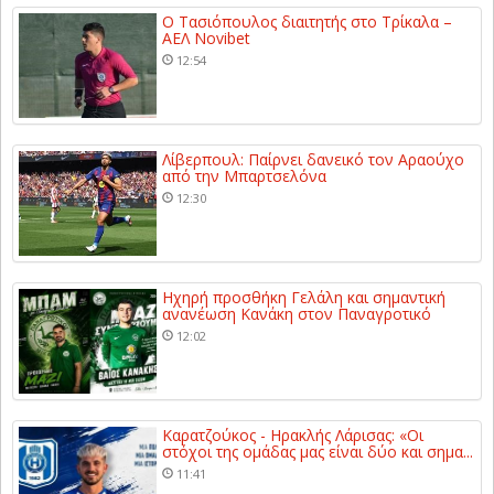
Ο Τασιόπουλος διαιτητής στο Τρίκαλα –
ΑΕΛ Novibet
12:54
Λίβερπουλ: Παίρνει δανεικό τον Αραούχο
από την Μπαρτσελόνα
12:30
Ηχηρή προσθήκη Γελάλη και σημαντική
ανανέωση Κανάκη στον Παναγροτικό
12:02
Καρατζούκος - Ηρακλής Λάρισας: «Οι
στόχοι της ομάδας μας είναι δύο και σημα...
11:41