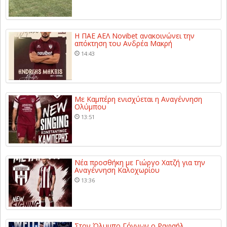
Η ΠΑΕ ΑΕΛ Novibet ανακοινώνει την
απόκτηση του Ανδρέα Μακρή
14:43
Με Καμπέρη ενισχύεται η Αναγέννηση
Ολύμπου
13:51
Νέα προσθήκη με Γιώργο Χατζή για την
Αναγέννηση Καλοχωρίου
13:36
Στον Όλυμπο Γόννων ο Ραφαήλ