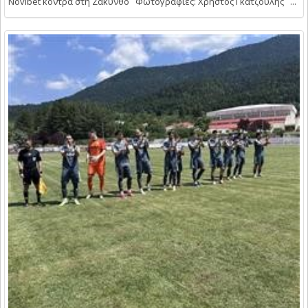
Novibet κόντρα στη Ζάκυνθο Φωτογραφίες: Χρήστος Γκατζούλης ...