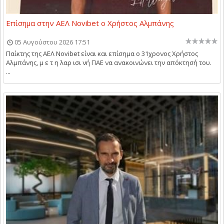
Επίσημα στην ΑΕΛ Novibet ο Χρήστος Αλμπάνης
05 Αυγούστου 2026 17:51
Παίκτης της ΑΕΛ Novibet είναι και επίσημα ο 31χρονος Χρήστος
Αλμπάνης, μ ε τ η λαρ ισι νή ΠΑΕ να ανακοινώνει την απόκτησή του.
...