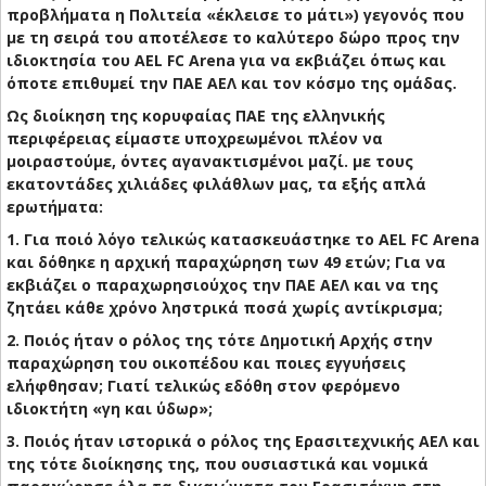
προβλήματα η Πολιτεία «έκλεισε το μάτι») γεγονός που
με τη σειρά του αποτέλεσε το καλύτερο δώρο προς την
ιδιοκτησία του AEL FC Arena για να εκβιάζει όπως και
όποτε επιθυμεί την ΠΑΕ ΑΕΛ και τον κόσμο της ομάδας.
Ως διοίκηση της κορυφαίας ΠΑΕ της ελληνικής
περιφέρειας είμαστε υποχρεωμένοι πλέον να
μοιραστούμε, όντες αγανακτισμένοι μαζί. με τους
εκατοντάδες χιλιάδες φιλάθλων μας, τα εξής απλά
ερωτήματα:
1. Για ποιό λόγο τελικώς κατασκευάστηκε το AEL FC Arena
και δόθηκε η αρχική παραχώρηση των 49 ετών; Για να
εκβιάζει ο παραχωρησιούχος την ΠΑΕ ΑΕΛ και να της
ζητάει κάθε χρόνο ληστρικά ποσά χωρίς αντίκρισμα;
2. Ποιός ήταν ο ρόλος της τότε Δημοτική Αρχής στην
παραχώρηση του οικοπέδου και ποιες εγγυήσεις
ελήφθησαν; Γιατί τελικώς εδόθη στον φερόμενο
ιδιοκτήτη «γη και ύδωρ»;
3. Ποιός ήταν ιστορικά ο ρόλος της Ερασιτεχνικής ΑΕΛ και
της τότε διοίκησης της, που ουσιαστικά και νομικά