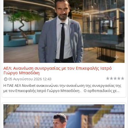
ΑΕΛ: Ανανέωση συνεργασίας με τον Επικεφαλής Ιατρό
Γιώργο Μπασδέκη
05 Αυγούστου 2026 12:43
Η ΠΑΕ ΑΕΛ Novibet ανακοινώνει την ανανέωση της συνεργασίας της
με τον Επικεφαλής Ιατρό Γιώργο Μπασδέκη . Ο ορθοπαιδικός χε...