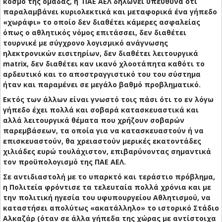
κόσμο της ομάδας, η ΠΑΕ ΑΕΛ δηλώνει υπεύθυνα ότι
παραλαμβάνει κυριολεκτικά και μεταφορικά ένα γήπεδο
«χωράφι» το οποίο δεν διαθέτει κάμερες ασφαλείας
όπως ο αθλητικός νόμος επιτάσσει, δεν διαθέτει
τουρνικέ με σύγχρονο λογισμικό ανάγνωσης
ηλεκτρονικών εισιτηρίων, δεν διαθέτει λειτουργικά
matrix, δεν διαθέτει καν ικανό χλοοτάπητα καθότι το
αρδευτικό και το αποστραγγιστικό του του σύστημα
ήταν και παραμένει σε μεγάλο βαθμό προβληματικό.
Εκτός των άλλων είναι γνωστό τοις πάσι ότι το εν λόγω
γήπεδο έχει πολλά και σοβαρά κατασκευαστικά και
αλλά λειτουργικά θέματα που χρήζουν σοβαρών
παρεμβάσεων, τα οποία για να κατασκευαστούν ή να
επισκευαστούν, θα χρειαστούν μερικές εκατοντάδες
χιλιάδες ευρώ τουλάχιστον, επιβαρύνοντας σημαντικά
τον προϋπολογισμό της ΠΑΕ ΑΕΛ.
Σε αντιδιαστολή με το υπαρκτό και τεράστιο πρόβλημα,
η Πολιτεία φρόντισε τα τελευταία πολλά χρόνια και με
την πολιτική ηγεσία του υφυπουργείου Αθλητισμού, να
καταστήσει απολύτως «ακατάλληλο» το ιστορικό Στάδιο
Αλκαζάρ (όταν σε άλλα γήπεδα της χώρας με αντίστοιχα