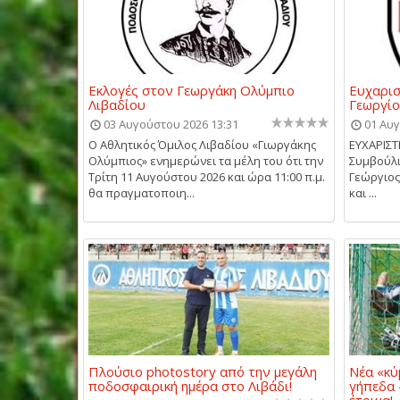
Εκλογές στον Γεωργάκη Ολύμπιο
Ευχαρισ
Λιβαδίου
Γεωργίο
03 Αυγούστου 2026 13:31
01 Αυγ
Ο Αθλητικός Όμιλος Λιβαδίου «Γιωργάκης
ΕΥΧΑΡΙΣΤ
Ολύμπιος» ενημερώνει τα μέλη του ότι την
Συμβούλι
Τρίτη 11 Αυγούστου 2026 και ώρα 11:00 π.μ.
Γεώργιος
θα πραγματοποιη...
και ...
Πλούσιο photostory από την μεγάλη
Νέα «κύ
ποδοσφαιρική ημέρα στο Λιβάδι!
γήπεδα 
έτοιμα!