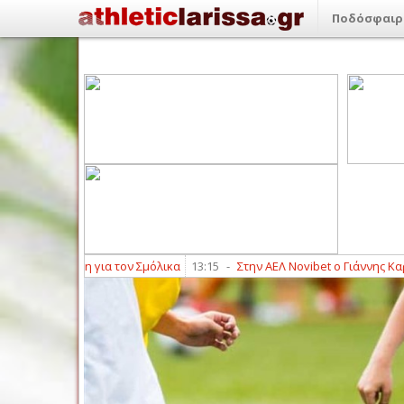
Ποδόσφαιρ
καβίτση για τον Σμόλικα
13:15
-
Στην ΑΕΛ Novibet ο Γιάννης Καραγιανν