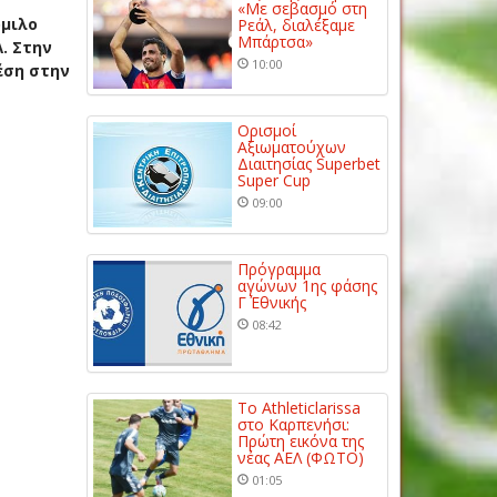
«Με σεβασμό στη
όμιλο
Ρεάλ, διαλέξαμε
Μπάρτσα»
Λ.
Στην
10:00
έση στην
Ορισμοί
Αξιωματούχων
Διαιτησίας Superbet
Super Cup
09:00
Πρόγραμμα
αγώνων 1ης φάσης
Γ΄ Εθνικής
08:42
Το Athleticlarissa
στο Καρπενήσι:
Πρώτη εικόνα της
νέας ΑΕΛ (ΦΩΤΟ)
01:05