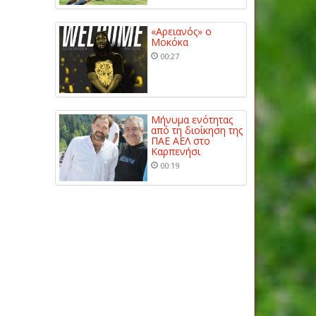
«Αρειανός» ο
Μοκόκα
00:27
Μήνυμα ενότητας
από τη διοίκηση της
ΠΑΕ ΑΕΛ στο
Καρπενήσι
00:19