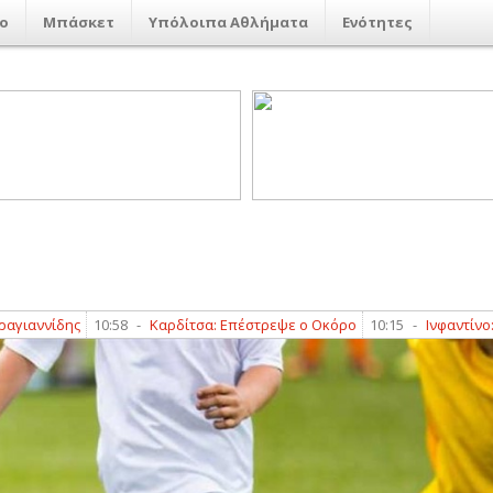
ο
Μπάσκετ
Υπόλοιπα Αθλήματα
Ενότητες
ίδης
10:58
-
Καρδίτσα: Επέστρεψε ο Οκόρο
10:15
-
Ινφαντίνο: Η ποδο