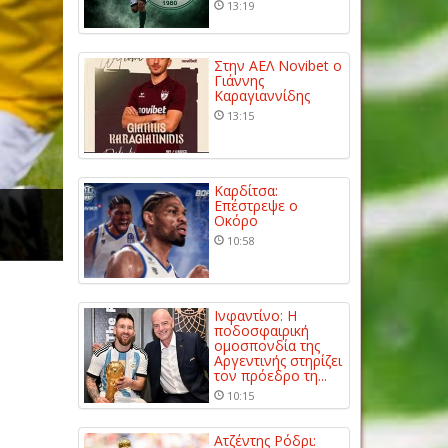
13:19
Στην ΑΕΛ Novibet ο
Γιάννης
Καραγιαννίδης
13:15
Καρδίτσα:
Επέστρεψε ο
Οκόρο
10:58
Ινφαντίνο: Η
ποδοσφαιρική
ομοσπονδία της
Αργεντινής στηρίζει
τον πρόεδρο τη...
10:15
Ατζέντης Ρόδρι: