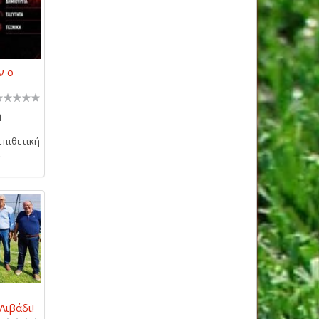
ν ο
η
επιθετική
.
Λιβάδι!