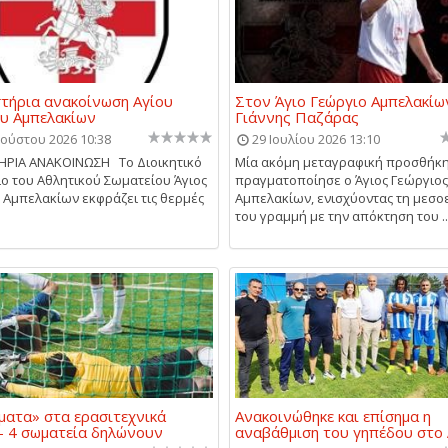
τήρια ανακοίνωση Αγίου
Στον Άγιο Γεώργιο Αμπελακίω
υ Αμπελακίων
Γιάννης Παζάρας
ούστου 2026 10:38
29 Ιουλίου 2026 13:10
ΗΡΙΑ ΑΝΑΚΟΙΝΩΣΗ Το Διοικητικό
Μία ακόμη μεταγραφική προσθήκ
ο του Αθλητικού Σωματείου Άγιος
πραγματοποίησε ο Άγιος Γεώργιος
 Αμπελακίων εκφράζει τις θερμές
Αμπελακίων, ενισχύοντας τη μεσο
του γραμμή με την απόκτηση του ..
ματα» στα ερασιτεχνικά
Ανακοινώθηκε και επίσημα η
- 4 σωματεία δηλώνουν
αναβάθμιση του γηπέδου στο 