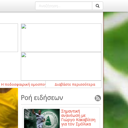
σφαιρική ομοσπονδία της Αργεντινής στηρίζει τον πρόεδρο της FIFA
Διαβάστε περισσότερα
10:
Ροή ειδήσεων
Σημαντική
ανανέωση με
Γιώργο Κακαβίτση
για τον Σμόλικα