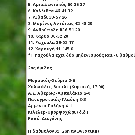
5. Αμπελωνιακός 60-35 37
6. Καλλιθέα 46-41 32
7. Λιβάδι 33-57 26
8. Μαρίνος Αντύπας 42-48 23
9. Ανθούπολη Β΄36-51 20
10. Καρυά 30-52 20
11. Ραχούλα 39-52 17
12. Χαραυγή 11-145 0
*Η Ραχούλα έχει δύο μηδενισμούς και -6 βαθμού
2ος όμιλος
Μυραϊκός-Στόμιο 2-6
Χαλκιάδες-Βασιλί (Κυριακή, 17:00)
Α.Σ. Αβέρωφ-Αμπελάκια 2-0
Παναγροτικός-Γλαύκη 2-3
Αρμένιο-Γαλήνη 4-1
Κιλελέρ-Ομορφοχώρι (δ.δ.)
Ρεπό: Διογένης
Η βαθμολογία (26η αγωνιστική)