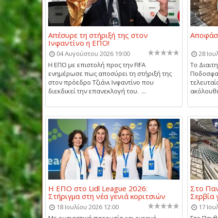
Απέσυρε τη στήριξή της στον
Αποφάσε
Ινφαντίνο η ΕΠΟ!
04 Αυγούστου 2026 19:00
28 Ιου
Η ΕΠΟ με επιστολή προς την FIFA
Το Διαιτ
ενημέρωσε πως αποσύρει τη στήριξή της
Ποδοσφαι
στον πρόεδρο Τζιάνι Ινφαντίνο που
τελευταί
διεκδικεί την επανεκλογή του. ...
ακόλουθε
Η ΕΠΟ στο Lidl League 2026:
Στο Παν
Στήριγμα στη νέα γενιά κοριτσιών
Σερβία 
18 Ιουλίου 2026 12:00
17 Ιου
Με ουσιαστική παρουσία και ενεργό
Στο Πανθ