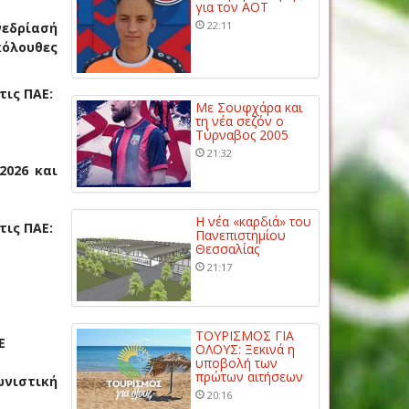
για τον ΑΟΤ
22:11
νεδρίασή
κόλουθες
τις ΠΑΕ:
Με Σουφχάρα και
τη νέα σεζόν ο
Τύρναβος 2005
21:32
2026 και
Η νέα «καρδιά» του
τις ΠΑΕ:
Πανεπιστημίου
Θεσσαλίας
21:17
ΤΟΥΡΙΣΜΟΣ ΓΙΑ
Ε
ΟΛΟΥΣ: Ξεκινά η
υποβολή των
πρώτων αιτήσεων
ωνιστική
20:16