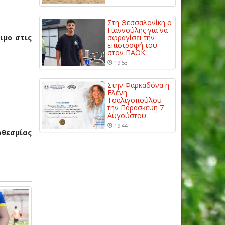
Στη Θεσσαλονίκη ο
Γιαννούλης για να
ιμο στις
σφραγίσει την
επιστροφή του
στον ΠΑΟΚ
19:53
Στην Φαρκαδόνα η
Ελένη
Τσαλιγοπούλου
την Παρασκευή 7
Αυγούστου
19:44
οθεσμίας