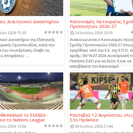
ις Διαιτητικού Δικαστηρίου
Κανονισμός Λειτουργίας Σχο
Προπονητών 2026-27
λίου 2026 15:30
24 Ιουλίου 2026 20:55
ητικό Δικαστήριο της Ελληνικής
Ανακοινώνεται ο Κανονισμός Λειτ
ρικής Ομοσπονδίας, κατά την
Σχολής Προπονητών 2026-27 όπως
α του συνεδρίαση, έλαβε τις
εγκρίθηκε από την Ε.Ε. της Ε.Π.Ο. σ
ς αποφάσεις: ...
αριθμ. 36/16.07.2026 συνεδρίασή τ
Πατήστε ΕΔΩ για να δείτε ή και να
κατεβάσετε τον Κανονισμό.
θεσσαλικό το Ελλάδα -
Ραντεβού 12 Αυγούστου, στις
για το Nations League
Στο Ηράκλειο
λίου 2026 13:00
09 Ιουλίου 2026 21:44
εσσαλικό του Βόλου
Η αυλαία της νέας αγωνιστικής πε