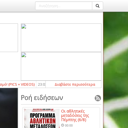
CS + VIDEOS)
23:03
-
Κράτησε Σκυφτά, δίνει τόπο στα νιάτα ο Δωτιέας Α
Διαβάστε περισσότερα
Ροή ειδήσεων
Οι αθλητικές
μεταδόσεις της
Πέμπτης (6/8)
00:00