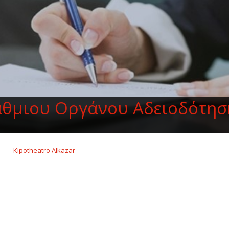
θμιου Οργάνου Αδειοδότησ