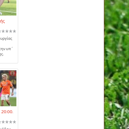
λής
ουργίας
την υπ΄
ης.
 20:00.
ριόδου