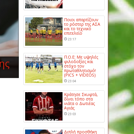
Ποιοι απαρτίζουν
το ρόστερ της ΑΣΑ
και το τεχνικό
επιτελείο
23:17
Π.Ο.Ε: Με υψηλές
ης
φιλοδοξίες και
στόχο τον
πρωταθλητισμό!
(PICS + VIDEOS)
23:04
Κράτησε Σκυφτά,
δίνει τόπο στα
νιάτα ο Δωτιέας
Αγιάς
23:03
Διπλή προσθήκη