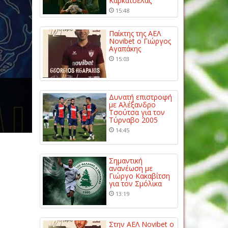
Καρκατσέλας
15:48
Παίκτης της ΑΕΛ
Novibet ο Γιώργος
Αγαπάκης
15:03
Δυνατή επιστροφή
με Αλέξανδρο
Τσούτσα για τον
Τύρναβο 2005
14:45
Σημαντική
ανανέωση με
Γιώργο Κακαβίτση
για τον Σμόλικα
13:19
Στην ΑΕΛ Novibet ο