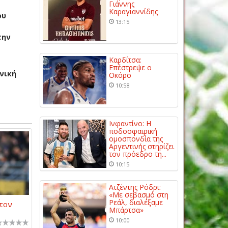
Γιάννης
Καραγιαννίδης
ου
13:15
την
Καρδίτσα:
Επέστρεψε ο
νική
Οκόρο
10:58
Ινφαντίνο: Η
ποδοσφαιρική
ομοσπονδία της
Αργεντινής στηρίζει
τον πρόεδρο τη...
10:15
Ατζέντης Ρόδρι:
«Με σεβασμό στη
Ρεάλ, διαλέξαμε
 τον
Μπάρτσα»
10:00