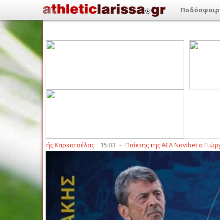
Ποδόσφαιρ
 ο Θοδωρής Καρκατσέλας
15:03
-
Παίκτης της ΑΕΛ Novibet ο Γιώργος Α