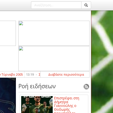
αβο 2005
13:19
-
Σημαντική ανανέωση με Γιώργο Κακαβίτση για τον Σμ
Διαβάστε περισσότερα
Ροή ειδήσεων
Επιστρέφει στη
Δήμητρα
Γιαννούλης ο
Θοδωρής