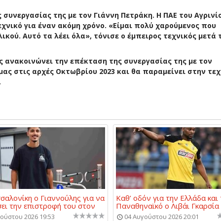
συνεργασίας της με τον Γιάννη Πετράκη. Η ΠΑΕ του Αγρινί
εχνικό για έναν ακόμη χρόνο. «Είμαι πολύ χαρούμενος που
κού. Αυτό τα λέει όλα», τόνισε ο έμπειρος τεχνικός μετά 
ς ανακοινώνει την επέκταση της συνεργασίας της με τον
ας στις αρχές Οκτωβρίου 2023 και θα παραμείνει στην τεχ
.
σαλονίκη ο Γιαννούλης για να
Καθ’ οδόν για την Ελλάδα και
ει την επιστροφή του στον
Παναθηναϊκό ο Λιβάι Γκαρσία
ούστου 2026 19:53
04 Αυγούστου 2026 20:01