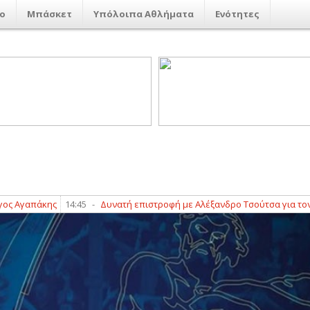
ο
Μπάσκετ
Υπόλοιπα Αθλήματα
Ενότητες
γαπάκης
14:45
-
Δυνατή επιστροφή με Αλέξανδρο Τσούτσα για τον Τύρν