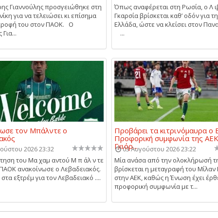
ης Γιαννούλης προσγειώθηκε στη
Όπως αναφέρεται στη Ρωσία, ο Λ ι
ίκη για να τελειώσει κι επίσημα
Γκαρσία βρίσκεται καθ’ οδόν για τ
τροφή του στον ΠΑΟΚ. Ο
Ελλάδα, ώστε να κλείσει στον Παν
Για...
...
ωσε τον Μπάλντε ο
Προβάρει τα κιτρινόμαυρα ο Β
ακός
Προφορική συμφωνία της ΑΕΚ
Γκιόρ...
ούστου 2026 23:32
03 Αυγούστου 2026 23:22
τηση του Μα χαμ αντού Μ π άλ ν τε
Μία ανάσα από την ολοκλήρωσή τ
 ΠΑΟΚ ανακοίνωσε ο Λεβαδειακός.
βρίσκεται η μεταγραφή του Μίλαν Β
στα εξτρέμ για τον Λεβαδειακό ....
στην ΑΕΚ, καθώς η Ένωση έχει έρθ
προφορική συμφωνία με τ...