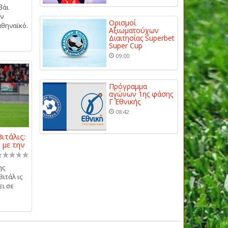
βάι
ην
Ορισμοί
αθηναϊκό.
Αξιωματούχων
Διαιτησίας Superbet
Super Cup
09:00
Πρόγραμμα
αγώνων 1ης φάσης
Γ΄ Εθνικής
08:42
ιτάλις:
 με την
ης
ιτάλ ις
ει σε