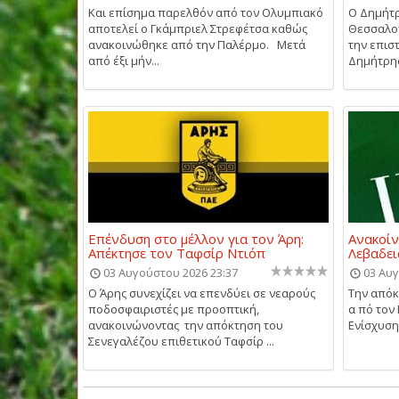
Και επίσημα παρελθόν από τον Ολυμπιακό
Ο Δημήτρ
αποτελεί ο Γκάμπριελ Στρεφέτσα καθώς
Θεσσαλον
ανακοινώθηκε από την Παλέρμο. Μετά
την επισ
από έξι μήν...
Δημήτρης 
Επένδυση στο μέλλον για τον Άρη:
Ανακοίν
Απέκτησε τον Ταφσίρ Ντιόπ
Λεβαδει
03 Αυγούστου 2026 23:37
03 Αυγ
Ο Άρης συνεχίζει να επενδύει σε νεαρούς
Την απόκ
ποδοσφαιριστές με προοπτική,
α πό τον
ανακοινώνοντας την απόκτηση του
Ενίσχυση 
Σενεγαλέζου επιθετικού Ταφσίρ ...