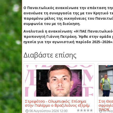
Ο Παναιτωλικός ανακοίνωσε την επέκταση της 
ανανέωσε τη συνεργασία της με τον Κρητικό τ
παραμένω μέλος της οικογένειας του Παναιτωλι
συμφωνία του με τη διοίκηση.
Αναλυτικά η ανακοίνωση: «Η ΠΑΕ Παναιτωλικό
προπονητή Γιάννη Πετράκη. Ήρθε στην ομάδα μ
ηγεσία για την αγωνιστική περίοδο 2025–2026»
Διαβάστε επίσης
Στρεφέτσα - Ολυμπιακός: Επίσημα
Στη Θεσ
στην Παλέρμο ο Βραζιλιάνος εξτρέμ
σφραγίσ
ΠΑΟΚ
06 Αυγούστου 2026 12:00
05 Αυγ