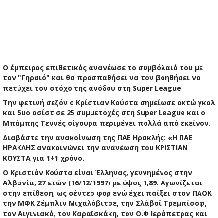
Ο έμπειρος επιθετικός ανανέωσε το συμβόλαιό του με
τον "Γηραιό" και θα προσπαθήσει να τον βοηθήσει να
πετύχει τον στόχο της ανόδου στη Super League.
Την φετινή σεζόν ο Κρίστιαν Κούστα σημείωσε οκτώ γκολ
και δυο ασίστ σε 25 συμμετοχές στη Super League και ο
Μπάμπης Τεννές σίγουρα περιμένει πολλά από εκείνον.
Διαβάστε την ανακοίνωση της ΠΑΕ Ηρακλής: «Η ΠΑΕ
ΗΡΑΚΛΗΣ ανακοινώνει την ανανέωση του ΚΡΙΣΤΙΑΝ
ΚΟΥΣΤΑ για 1+1 χρόνο.
Ο Κριστιάν Κούστα είναι Έλληνας, γεννημένος στην
Αλβανία, 27 ετών (16/12/1997) με ύψος 1,89. Αγωνίζεται
στην επίθεση, ως σέντερ φορ ενώ έχει παίξει στον ΠΑΟΚ
την ΜΦΚ Ζέμπλιν Μιχαλόβιτσε, την Σλάβοϊ Τρεμπίσοφ,
τον Αιγινιακό, τον Καραϊσκάκη, τον Ο.Φ Ιεράπετρας και