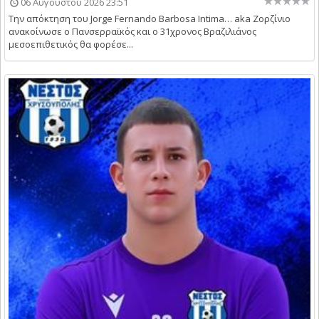
06 Αυγούστου 2026 23:51
Την απόκτηση του Jorge Fernando Barbosa Intima… aka Ζορζίνιο
ανακοίνωσε ο Πανσερραϊκός και ο 31χρονος Βραζιλιάνος
μεσοεπιθετικός θα φορέσε...