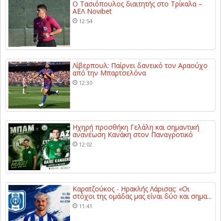
Ο Τασιόπουλος διαιτητής στο Τρίκαλα –
ΑΕΛ Novibet
12:54
Λίβερπουλ: Παίρνει δανεικό τον Αραούχο
από την Μπαρτσελόνα
12:30
Ηχηρή προσθήκη Γελάλη και σημαντική
ανανέωση Κανάκη στον Παναγροτικό
12:02
Καρατζούκος - Ηρακλής Λάρισας: «Οι
στόχοι της ομάδας μας είναι δύο και σημα...
11:41