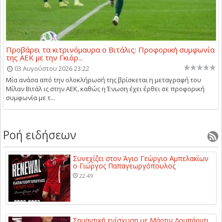
Προβάρει τα κιτρινόμαυρα ο Βιτάλις: Προφορική συμφωνία
της ΑΕΚ με την Γκιόρ...
03 Αυγούστου 2026 23:22
Μία ανάσα από την ολοκλήρωσή της βρίσκεται η μεταγραφή του
Μίλαν Βιτάλ ις στην ΑΕΚ, καθώς η Ένωση έχει έρθει σε προφορική
συμφωνία με τ...
Ροή ειδήσεων
Συνεχίζει στον Άγιο Γεώργιο Αμπελακίων
ο Γιώργος Παπαγεωργόπουλος
22:49
Σημαντική ενίσχυση με Μάρτιν Λομπάρντι