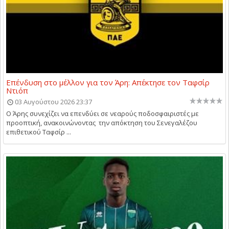
Επένδυση στο μέλλον για τον Άρη: Απέκτησε τον Ταφσίρ
Ντιόπ
03 Αυγούστου 2026 23:37
Ο Άρης συνεχίζει να επενδύει σε νεαρούς ποδοσφαιριστές με
προοπτική, ανακοινώνοντας την απόκτηση του Σενεγαλέζου
επιθετικού Ταφσίρ ...