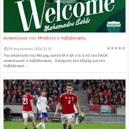
Ανακοίνωσε τον Μπάλντε ο Λεβαδειακός
03 Αυγούστου 2026 23:32
Την απόκτηση του Μα χαμ αντού Μ π άλ ν τε α πό τον ΠΑΟΚ
ανακοίνωσε ο Λεβαδειακός. Ενίσχυση στα εξτρέμ για τον
Λεβαδειακό ....