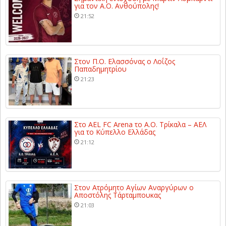
για τον Α.Ο. Ανθούπολης!
21:52
Στον Π.Ο. Ελασσόνας ο Λοΐζος
Παπαδημητρίου
21:23
Στο AEL FC Arena το Α.Ο. Τρίκαλα – ΑΕΛ
για το Κύπελλο Ελλάδας
21:12
Στον Ατρόμητο Αγίων Αναργύρων ο
Αποστόλης Τάρταμπουκας
21:03