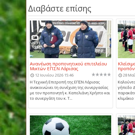
Διαβάστε επίσης
Ανανέωση προπονητικού επιτελείου
Κλείσιμ
Μικτών ΕΠΣΝ Λάρισας
προπόνη
12 Ιουνίου 2026 15:46
28 Μαΐ
Η Τεχνική Επιτροπή της ΕΠΣΝ Λάρισας
Καλούντα
ανακοινώνει τη συνέχιση της συνεργασίας
γήπεδο 
με τον προπονητή κ. Καπελιάνη Χρήστο και
παρακάτω
το συνεργάτη του κ. Τ...
κλιμάκιο 