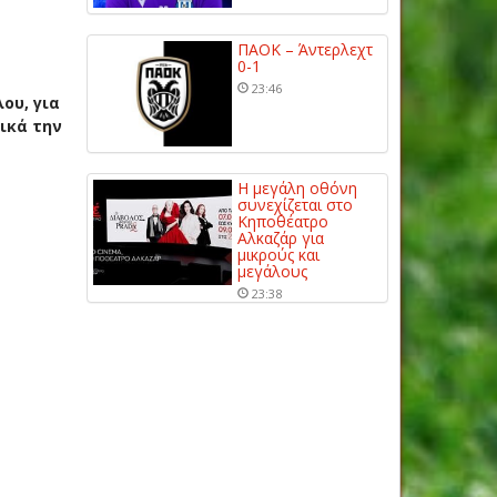
ΠΑΟΚ – Άντερλεχτ
0-1
23:46
ου, για
ικά την
Η μεγάλη οθόνη
συνεχίζεται στο
Κηποθέατρο
Αλκαζάρ για
μικρούς και
μεγάλους
23:38