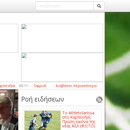
ι
00:11
-
Οφρυδόπουλος: «Περιμένουμε τη βοήθεια από κάποιους παίκ
Διαβάστε περισσότερα
Ροή ειδήσεων
Το Athleticlarissa
στο Καρπενήσι:
Πρώτη εικόνα της
νέας ΑΕΛ (ΦΩΤΟ)