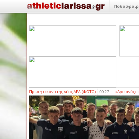
Ποδόσφαιρ
ρπενήσι: Πρώτη εικόνα της νέας ΑΕΛ (ΦΩΤΟ)
00:27
-
«Αρειανός» ο Μοκόκ