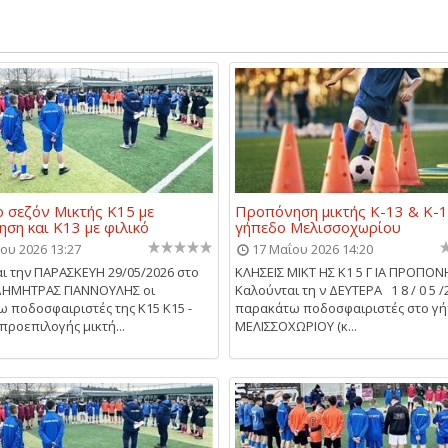
ο σεζόν Μικτής Κ15 με
Προπόνηση μικτής Κ-13 & Κ-1
ση και Κ13 με φιλικό
γήπεδο Μελισσοχωρίου
ου 2026 13:27
17 Μαΐου 2026 14:20
ι την ΠΑΡΑΣΚΕΥΗ 29/05/2026 στο
ΚΛΗΣΕΙΣ ΜΙΚΤ ΗΣ Κ1 5 Γ ΙΑ ΠΡΟΠΟ
ΔΗΜΗΤΡΑΣ ΓΙΑΝΝΟΥΛΗΣ οι
Καλούνται τη ν ΔΕΥΤΕΡΑ 1 8 / 0 5 /
 ποδοσφαιριστές της Κ15 Κ15 -
παρακάτω ποδοσφαιριστές στο γ
προεπιλογής μικτή...
ΜΕΛΙΣΣΟΧΩΡΙΟΥ (κ...