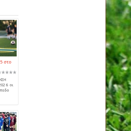
5 στο
ΝΗΣΗ
202 6 οι
ήπεδο