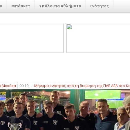
ο
Μπάσκετ
Υπόλοιπα Αθλήματα
Ενότητες
α
00:19
-
Μήνυμα ενότητας από τη διοίκηση της ΠΑΕ ΑΕΛ στο Καρπενήσ