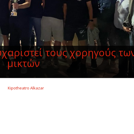
χαριστεί τους χορηγούς τω
μικτών