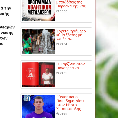
μεταδόσεις της
Παρασκευής (7/8)
μά την
00:00
νωσής
 νεαρών
Έρχεται τριήμερο
 Ένωσης
κύμα ζέστης με
 των
«40άρια»
ου
23:54
Ο Ζορζίνιο στον
Πανσερραϊκό
23:51
Γύρισε και ο
Παπαδημητρίου
στον Νέστο
Χρυσούπολης
23:49