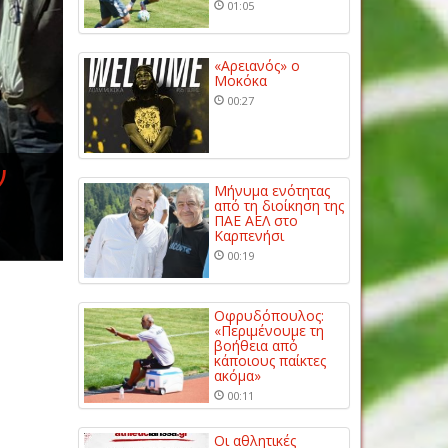
01:05
«Αρειανός» ο
Μοκόκα
00:27
ν
Μήνυμα ενότητας
από τη διοίκηση της
ΠΑΕ ΑΕΛ στο
Καρπενήσι
00:19
Οφρυδόπουλος:
«Περιμένουμε τη
βοήθεια από
κάποιους παίκτες
ακόμα»
00:11
Οι αθλητικές