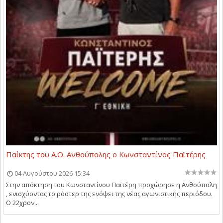
Παίκτης του Α.Ο. Ανθούπολης ο Κωνσταντίνος Παϊτέρης
04 Αυγούστου 2026 15:34
Στην απόκτηση του Κωνσταντίνου Παϊτέρη προχώρησε η Ανθούπολη
, ενισχύοντας το ρόστερ της ενόψει της νέας αγωνιστικής περιόδου.
Ο 22χρον...