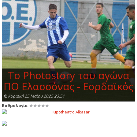
Τo Photostory του αγώνα
ΠΟ Ελασσόνας - Εορδαϊκός
Κυριακή 25 Μαΐου 2025 23:51
Βαθμολογία