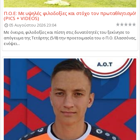
Π.Ο.Ε: Με υψηλές φιλοδοξίες και στόχο τον πρωταθλητισμό!
(PICS + VIDEOS)
05 Αυγούστου 2026 23:04
Με όνειρα, φιλοδοξίες και πίστη στις δυνατότητές του ξεκίνησε το
απόγευμα της Τετάρτης (5/8) την προετοιμασία του ο Π.Ο. Ελασσόνας,
ενόψει...