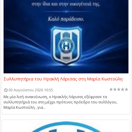
Συλλυπητήρια του Ηρακλή Λάρισας στη Μαρία Κωστούλη
03 Αυγούστου 2026 10:55
Με μία λιτή ανακοίνωση, ο Ηρακλής Λάρισας εξέφρασε τα
συλλυπητήριά του στη μέχρι πρότινος πρόεδρο του συλλόγου,
Μαρία Κωστούλη , για...