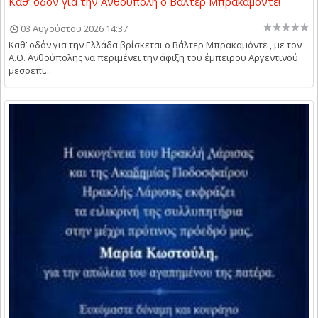
Καθ’ οδόν για την Ανθούπολη ο Βάλτερ Μπρακαμόντε!
03 Αυγούστου 2026 14:37
Καθ’ οδόν για την Ελλάδα βρίσκεται ο Βάλτερ Μπρακαμόντε , με τον
Α.Ο. Ανθούπολης να περιμένει την άφιξη του έμπειρου Αργεντινού
μεσοεπι...