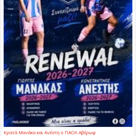
Κρατά Μανάκα και Ανέστη ο ΠΑΟΛ Αβέρωφ