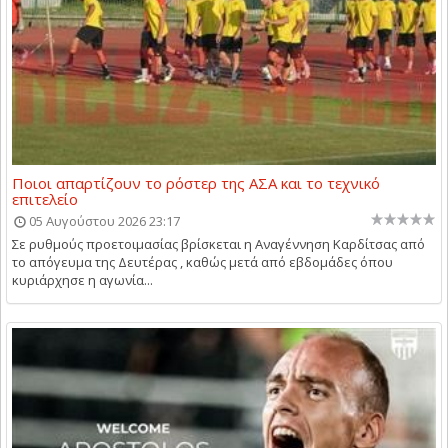
Ποιοι απαρτίζουν το ρόστερ της ΑΣΑ και το τεχνικό
επιτελείο
05 Αυγούστου 2026 23:17
Σε ρυθμούς προετοιμασίας βρίσκεται η Αναγέννηση Καρδίτσας από
το απόγευμα της Δευτέρας , καθώς μετά από εβδομάδες όπου
κυριάρχησε η αγωνία...