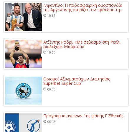
Ινφαντίνο: Η ποδοσφαιρική ομοσπονδία
της Αργεντινής στηρίζει τον πρόεδρο τη...
10:15
Ατζέντης Ρόδρι: «Με σεβασμό στη Ρεάλ,
διαλέξαμε Μπάρτσα»
10:00
Ορισμοί Αξιωματούχων Διαιτησίας
Superbet Super Cup
09:00
Πρόγραμμα αγώνων 1ης φάσης Γ΄ Εθνικής
08:42