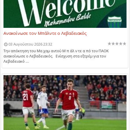
Ανακοίνωσε τον Μπάλντε ο Λεβαδειακός
03 Αυγούστου 2026 23:32
Την απόκτηση του Μα χαμ αντού Μ π άλ ν τε α πό τον ΠΑΟΚ
ανακοίνωσε ο Λεβαδειακός. Ενίσχυση στα εξτρέμ για τον
Λεβαδειακό ....