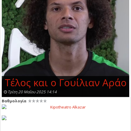
Τέλος και ο Γουίλιαν Αράο
Τρίτη 20 Μαΐου 2025 14:14
Βαθμολογία