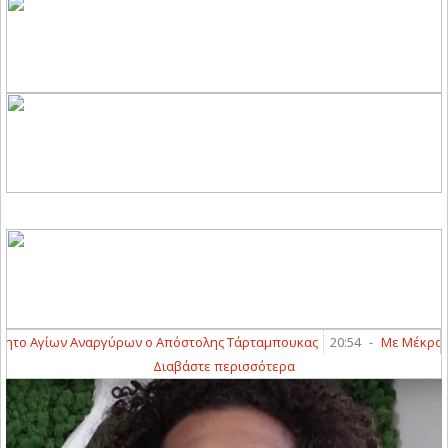
το Αγίων Αναργύρων ο Απόστολης Τάρταμπουκας
20:54
-
Με Μέκρα και 
Διαβάστε περισσότερα