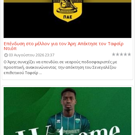
Επένδυση στο μέλλον για τον Άρη: Απέκτησε τον Ταφσίρ
Ντιόπ
03 Αυγούστου 2026 23:37
Ο Άρης συνεχίζει να επενδύει σε νεαρούς ποδοσφαιριστές με
προοπτική, ανακοινώνοντας την απόκτηση του Σενεγαλέζου
επιθετικού Ταφσίρ ...