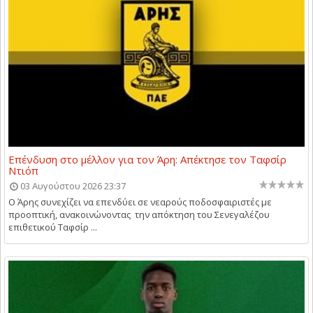
Επένδυση στο μέλλον για τον Άρη: Απέκτησε τον Ταφσίρ
Ντιόπ
03 Αυγούστου 2026 23:37
Ο Άρης συνεχίζει να επενδύει σε νεαρούς ποδοσφαιριστές με
προοπτική, ανακοινώνοντας την απόκτηση του Σενεγαλέζου
επιθετικού Ταφσίρ ...