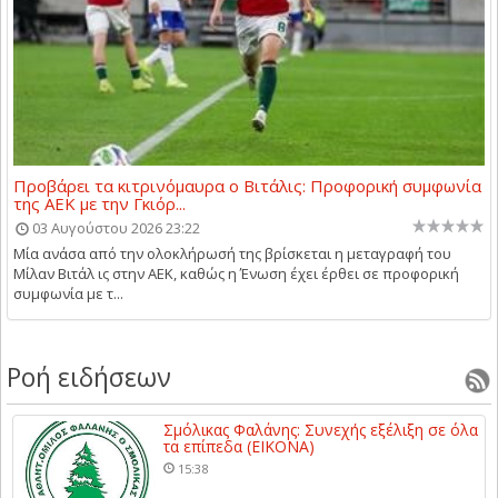
Προβάρει τα κιτρινόμαυρα ο Βιτάλις: Προφορική συμφωνία
της ΑΕΚ με την Γκιόρ...
03 Αυγούστου 2026 23:22
Μία ανάσα από την ολοκλήρωσή της βρίσκεται η μεταγραφή του
Μίλαν Βιτάλ ις στην ΑΕΚ, καθώς η Ένωση έχει έρθει σε προφορική
συμφωνία με τ...
Ροή ειδήσεων
Σμόλικας Φαλάνης: Συνεχής εξέλιξη σε όλα
τα επίπεδα (ΕΙΚΟΝΑ)
15:38