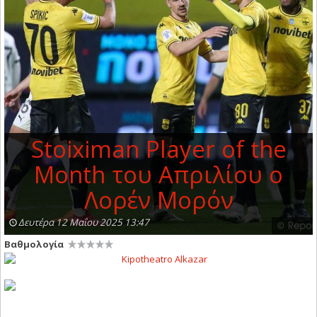
Stoiximan Player of the
Month του Απριλίου ο
Λορέν Μορόν
Δευτέρα 12 Μαΐου 2025 13:47
Βαθμολογία