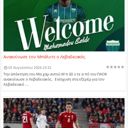
Ανακοίνωσε τον Μπάλντε ο Λεβαδειακός
03 Αυγούστου 2026 23:32
Την απόκτηση του Μα χαμ αντού Μ π άλ ν τε α πό τον ΠΑΟΚ
ανακοίνωσε ο Λεβαδειακός. Ενίσχυση στα εξτρέμ για τον
Λεβαδειακό ....