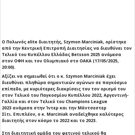
O Πολωνός elite διαιτητής, Szymon Marciniak, ορίστηκε
από την Κεντρική Επιτροπή Διαιτησίας να διευθύνει τον
Tελικό του Κυπέλλου Ελλάδας Betsson 2025 ανάμεσα
στον ΟΦΗ και τον Ολυμπιακό στο ΟΑΚΑ (17/05/2025,
20:00).
Αξίζει να σημειωθεί ότι ο κ. Szymon Marciniak έχει
διευθύνει πληθώρα σημαντικών αγώνων σε παγκόσμιο
επίπεδο, με κυριότερες διακρίσεις του τον ορισμό του
στον Τελικό του Παγκοσμίου Κυπέλλου 2022, Αργεντινή-
Γαλλία και στον Τελικό του Champions League
2023 ανάμεσα στην Ίντερ και την Μάντσεστερ
Σίτι. Επιπλέον, ο κ. Marciniak αναδείχθηκε καλύτερος
διαιτητής στον κόσμο το 2022 και το 2023.
Στη διαιτητική ομάδα του φετινού τελικού θα