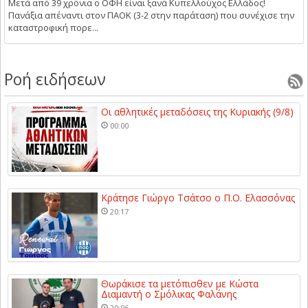
Μετά από 39 χρόνια ο ΟΦΗ είναι ξανά Κυπελλούχος Ελλάδος!
Πανάξια απέναντι στον ΠΑΟΚ (3-2 στην παράταση) που συνέχισε την
καταστροφική πορε...
Ροή ειδήσεων
Οι αθλητικές μεταδόσεις της Κυριακής (9/8)
00:00
Κράτησε Γιώργο Τσάτσο ο Π.Ο. Ελασσόνας
20:17
Θωράκισε τα μετόπισθεν με Κώστα
Διαμαντή ο Σμόλικας Φαλάνης
20:06