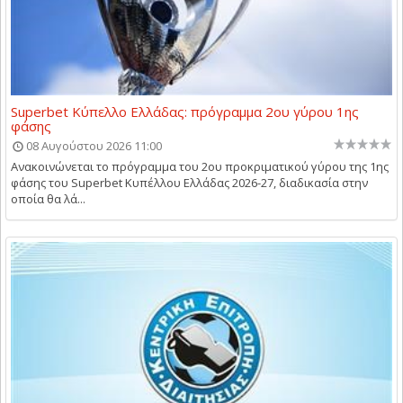
Superbet Κύπελλο Ελλάδας: πρόγραμμα 2ου γύρου 1ης
φάσης
08 Αυγούστου 2026 11:00
Ανακοινώνεται το πρόγραμμα του 2ου προκριματικού γύρου της 1ης
φάσης του Superbet Κυπέλλου Ελλάδας 2026-27, διαδικασία στην
οποία θα λά...