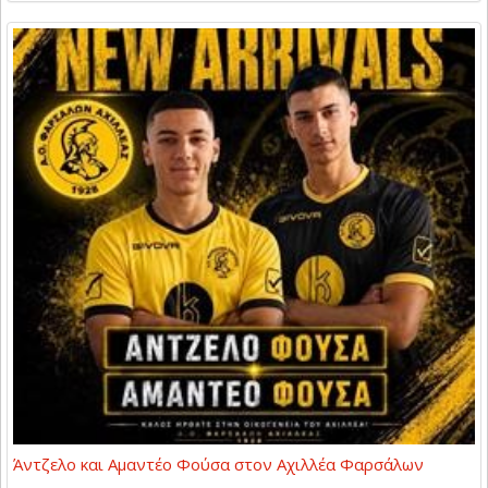
Άντζελο και Αμαντέο Φούσα στον Αχιλλέα Φαρσάλων