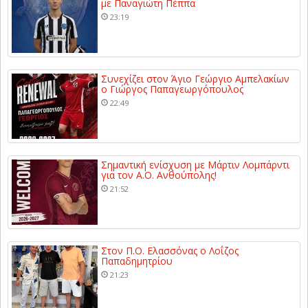
με Παναγιώτη Πέππα
23:19
Συνεχίζει στον Άγιο Γεώργιο Αμπελακίων
ο Γιώργος Παπαγεωργόπουλος
22:49
Σημαντική ενίσχυση με Μάρτιν Λομπάρντι
για τον Α.Ο. Ανθούπολης!
21:52
Στον Π.Ο. Ελασσόνας ο Λοΐζος
Παπαδημητρίου
21:23