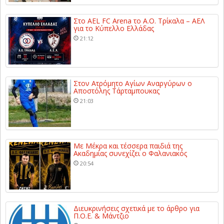
Στο AEL FC Arena το Α.Ο. Τρίκαλα – ΑΕΛ
για το Κύπελλο Ελλάδας
21:12
Στον Ατρόμητο Αγίων Αναργύρων ο
Αποστόλης Τάρταμπουκας
21:03
Με Μέκρα και τέσσερα παιδιά της
Ακαδημίας συνεχίζει ο Φαλανιακός
20:54
Διευκρινήσεις σχετικά με το άρθρο για
Π.Ο.Ε. & Μάντζιο