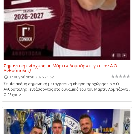
Σημαντική ενίσχυση με Μάρτιν Λομπάρντι για τον Α.Ο.
Ανθούπολης!
07 Αυγούστου 2026 21:52
Σε μία ακόμη σημαντική μεταγραφική κίνηση προχώρησε ο Α.Ο.
Ανθούπολης , εντάσσοντας στο δυναμικό του τον Μάρτιν Λομπάρντι .
Ο 25χρον...