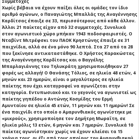
Συμμετοχές
Χωρίς βέβαια να έχουν παίξει όλες οι ομάδες τον ίδιο
αριθμό αγώνων, ο Παναγιώτης Μπαλλάς της Αναγέννησης
Καρδίτσας έπαιξε σε 33, περισσότερους από κάθε άλλον.
Άλλοι 21 παίκτες είχαν από 32 συμμετοχές. Συνολικά
στον αγωνιστικό χώρο μπήκαν 1943 ποδοσφαιριστές. Ο
Νταβίντ Μιτρέφσκι του ΠΑΟΚ Κρηστώνης έπαιξε σε 31
παιχνίδια, αλλά σε ένα μόνο 90 λεπτά. Στα 27 από τα 28
που ξεκίνησε αντικαταστάθηκε. Ο Χρήστος Καρακώστας
της Αναγέννησης Καρδίτσας και ο Βαγγέλης
Μπαρλαγιάννης του Τηλυκράτη χρησιμοποιήθηκαν 27
φορές ως αλλαγή! Ο Θανάσης Τόλιος, σε ηλικία 48 ετών, 4
μηνών και 23 ημερών, είναι ο μεγαλύτερος σε ηλικία
παίκτης που έχει καταγραφεί να αγωνίζεται στην
κατηγορία. Εντυπωσιακό και το γεγονός να αγωνιστεί ως
παίκτης γηπέδου ο Αντώνης Κοσμίδης του Ερμή
Αμυνταίου σε ηλικία 45 ετών, 11 μηνών και 11 ημερών! Σε
ένα παιχνίδι στο οποίο ο Αμαρυνθιακός αγωνίστηκε με
«μικρούς», χρησιμοποίησε τον Δημήτρη Μωραΐτη, σε
ηλικία μόλις 13 ετών, 6 μηνών και 7 ημερών. Συνολικά 10
παίκτες αγωνίστηκαν χωρίς να έχουν κλείσει τα 15
χρόνια τους, οι έξι από τους οποίους του Αμαρυνθιακού.