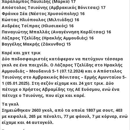
Χαράλαμπος Παυλίδης (Μαρκό) 17
Απόστολος Τσιούνης (Αμβρακικός Βόνιτσας) 17
Φράνκο Σέα (Νέστος Χρυσούπολης) 16
Κώστας Ηλιόπουλος (Μιλτιάδης) 16
Ανδρέας Τσίπρας (Ηλυσιακός) 16
Παναγιώτης Μπαλλάς (Αναγέννηση Καρδίτσας) 16
Λάζαρος Τζελίδης (Ηρακλής Αμμουδιάς) 16
Βαγγέλης Μακρής (Ζάκυνθος) 15
Καρέ και χατ τρικ
Δύο ποδοσφαιριστές κατάφεραν να πετύχουν τέσσερα
γκολ σε ένα παιχνίδι. Ο Λάζαρος Τζελίδης στο Ηρακλής
Αμμουδιάς – Μουδανιά 5-1 (07.12.2024) και ο Απόστολος
Τσιούνης στο Αμβρακικός Βόνιτσας – Ερμής Αμυνταίου 5-
1 (05.01.2025). Στη σεζόν είχαμε και 24 χατ τρικ. Δύο
πέτυχε ο Χρήστος Αβραμίδης της ΑΕ Ευόσμου, ενώ ένα
πέτυχε ο Τσιούνης, που είχε και καρέ.
Τα γκολ
Σημειώθηκαν 2603 γκολ, από τα οποία 1807 με σουτ, 403
με κεφαλιά, 265 με πέναλτι, 77 με φάουλ, 7 με κόρνερ, ενώ
είχαμε και 44 αυτογκόλ.