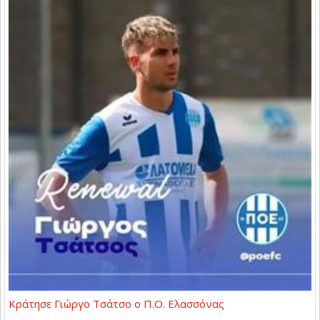
Κράτησε Γιώργο Τσάτσο ο Π.Ο. Ελασσόνας