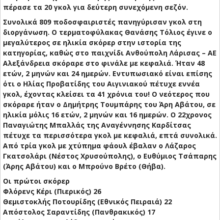
πέρασε τα 20 γκολ για δεύτερη συνεχόμενη σεζόν.
Συνολικά 809 ποδοσφαιριστές πανηγύρισαν γκολ στη
διοργάνωση. Ο τερματοφύλακας Θανάσης Τόλιος έγινε ο
μεγαλύτερος σε ηλικία σκόρερ στην ιστορία της
κατηγορίας, καθώς στο παιχνίδι Ανθούπολη Λάρισας – ΑΕ
Αλεξάνδρεια σκόραρε στο φινάλε με κεφαλιά. Ήταν 48
ετών, 2 μηνών και 24 ημερών. Εντυπωσιακό είναι επίσης
ότι ο Ηλίας Προβατίδης του Αιγινιακού πέτυχε εννέα
γκολ, έχοντας κλείσει τα 41 χρόνια του! Ο νεότερος που
σκόραρε ήταν ο Δημήτρης Τουμπάρης του Άρη Αβάτου, σε
ηλικία μόλις 16 ετών, 2 μηνών και 16 ημερών. Ο 22χρονος
Παναγιώτης Μπαλλάς της Αναγέννησης Καρδίτσας
πέτυχε τα περισσότερα γκολ με κεφαλιά, επτά συνολικά.
Από τρία γκολ με χτύπημα φάουλ έβαλαν ο Λάζαρος
Γκατσολάρι (Νέστος Χρυσούπολης), ο Ευθύμιος Τσάπαρης
(Άρης Αβάτου) και ο Μπρούνο Βρέτο (Θήβα).
Οι πρώτοι σκόρερ
Φλόρενς Κέρι (Πιερικός) 26
Θεμιστοκλής Ποτουρίδης (Εθνικός Πειραιά) 22
Απόστολος Σαραντίδης (Πανθρακικός) 17