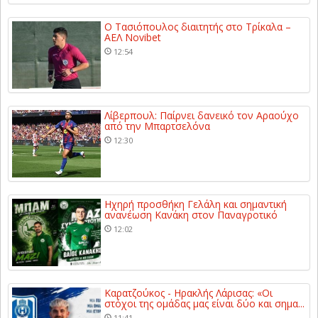
Ο Τασιόπουλος διαιτητής στο Τρίκαλα –
ΑΕΛ Novibet
12:54
Λίβερπουλ: Παίρνει δανεικό τον Αραούχο
από την Μπαρτσελόνα
12:30
Ηχηρή προσθήκη Γελάλη και σημαντική
ανανέωση Κανάκη στον Παναγροτικό
12:02
Καρατζούκος - Ηρακλής Λάρισας: «Οι
στόχοι της ομάδας μας είναι δύο και σημα...
11:41