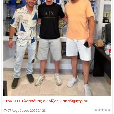
Στον Π.Ο. Ελασσόνας ο Λοΐζος Παπαδημητρίου
07 Αυγούστου 2026 21:23