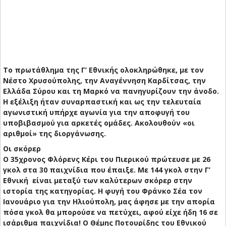
Το πρωτάθλημα της Γ’ Εθνικής ολοκληρώθηκε, με τον
Νέστο Χρυσούπολης, την Αναγέννηση Καρδίτσας, την
Ελλάδα Σύρου και τη Μαρκό να πανηγυρίζουν την άνοδο.
Η εξέλιξη ήταν συναρπαστική και ως την τελευταία
αγωνιστική υπήρχε αγωνία για την αποφυγή του
υποβιβασμού για αρκετές ομάδες. Ακολουθούν «οι
αριθμοί» της διοργάνωσης.
Οι σκόρερ
Ο 35χρονος Φλόρενς Κέρι του Πιερικού πρώτευσε με 26
γκολ στα 30 παιχνίδια που έπαιξε. Με 144 γκολ στην Γ’
Εθνική είναι μεταξύ των καλύτερων σκόρερ στην
ιστορία της κατηγορίας. Η φυγή του Φράνκο Σέα τον
Ιανουάριο για την Ηλιούπολη, μας άφησε με την απορία
πόσα γκολ θα μπορούσε να πετύχει, αφού είχε ήδη 16 σε
ισάριθμα παιχνίδια! Ο Θέμης Ποτουρίδης του Εθνικού