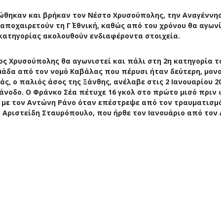
ηρώθηκαν και βρήκαν τον Νέστο Χρυσούπολης, την Αναγέννη
αποχαιρετούν τη Γ΄ Εθνική, καθώς από του χρόνου θα αγων
ς κατηγορίας ακολουθούν ενδιαφέροντα στοιχεία.
ος Χρυσούπολης θα αγωνιστεί και πάλι στη 2η κατηγορία τ
ομάδα από τον νομό Καβάλας που πέρυσι ήταν δεύτερη, μον
άς, ο παλιός άσος της Ξάνθης, ανέλαβε στις 2 Ιανουαρίου 2
 άνοδο. Ο Φράνκο Σέα πέτυχε 16 γκολ στο πρώτο μισό πριν 
ς με τον Αντώνη Ράνο όταν επέστρεψε από τον τραυματισμό
ο Αριστείδη Σταυρόπουλο, που ήρθε τον Ιανουάριο από τον