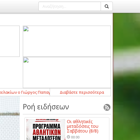
ο Γιώργος Παπαγεωργόπουλος
21:52
Διαβάστε περισσότερα
-
Σημαντική ενίσχυση με Μάρτιν Λο
Ροή ειδήσεων
Οι αθλητικές
μεταδόσεις του
Σαββάτου (8/8)
00:00