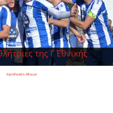
λήτριες της Γ΄ Εθνικής