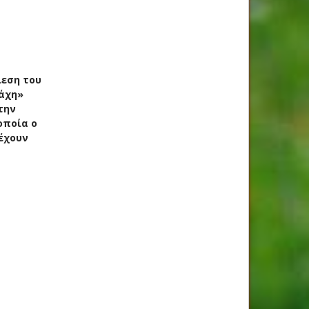
ίεση του
μάχη»
την
οποία ο
 έχουν