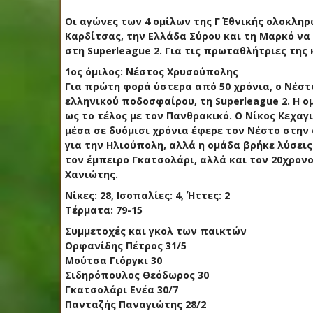
Οι αγώνες των 4 ομίλων της Γ΄ Εθνικής ολοκλ
Καρδίτσας, την Ελλάδα Σύρου και τη Μαρκό να 
στη Superleague 2. Για τις πρωταθλήτριες τη
1ος όμιλος: Νέστος Χρυσούπολης
Για πρώτη φορά ύστερα από 50 χρόνια, ο Νέστ
ελληνικού ποδοσφαίρου, τη Superleague 2. Η 
ως το τέλος με τον Πανθρακικό. Ο Νίκος Κεχαγι
μέσα σε δυόμισι χρόνια έφερε τον Νέστο στην
για την Ηλιούπολη, αλλά η ομάδα βρήκε λύσει
τον έμπειρο Γκατσολάρι, αλλά και τον 20χρον
Χανιώτης.
Νίκες: 28, Ισοπαλίες: 4, Ήττες: 2
Τέρματα: 79-15
Συμμετοχές και γκολ των παικτών
Ορφανίδης Πέτρος 31/5
Μούτσα Γιόργκι 30
Σιδηρόπουλος Θεόδωρος 30
Γκατσολάρι Ενέα 30/7
Πανταζής Παναγιώτης 28/2