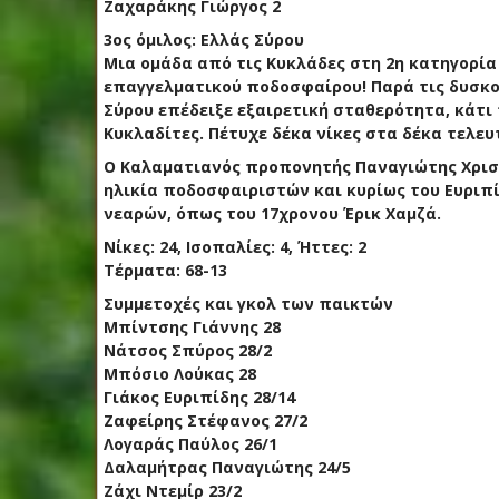
Ζαχαράκης Γιώργος 2
3ος όμιλος: Ελλάς Σύρου
Μια ομάδα από τις Κυκλάδες στη 2η κατηγορία
επαγγελματικού ποδοσφαίρου! Παρά τις δυσκο
Σύρου επέδειξε εξαιρετική σταθερότητα, κάτι
Κυκλαδίτες. Πέτυχε δέκα νίκες στα δέκα τελευ
Ο Καλαματιανός προπονητής Παναγιώτης Χριστ
ηλικία ποδοσφαιριστών και κυρίως του Ευριπί
νεαρών, όπως του 17χρονου Έρικ Χαμζά.
Νίκες: 24, Ισοπαλίες: 4, Ήττες: 2
Τέρματα: 68-13
Συμμετοχές και γκολ των παικτών
Μπίντσης Γιάννης 28
Νάτσος Σπύρος 28/2
Μπόσιο Λούκας 28
Γιάκος Ευριπίδης 28/14
Ζαφείρης Στέφανος 27/2
Λογαράς Παύλος 26/1
Δαλαμήτρας Παναγιώτης 24/5
Ζάχι Ντεμίρ 23/2