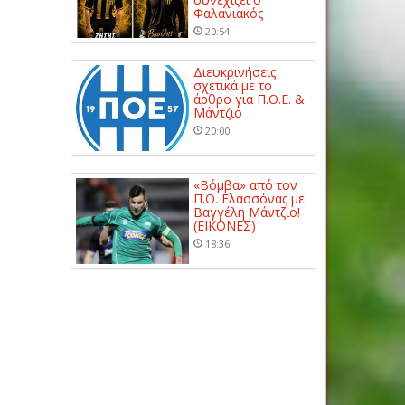
Φαλανιακός
20:54
Διευκρινήσεις
σχετικά με το
άρθρο για Π.Ο.Ε. &
Μάντζιο
20:00
«Βόμβα» από τον
Π.Ο. Ελασσόνας με
Βαγγέλη Μάντζιο!
(ΕΙΚΟΝΕΣ)
18:36