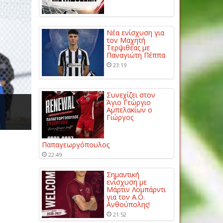
Νέα ενίσχυση για
τον Μαχητή
Τερψιθέας με
Παναγιώτη Πέππα
23:19
Συνεχίζει στον
Άγιο Γεώργιο
Αμπελακίων ο
Γιώργος
Παπαγεωργόπουλος
22:49
Σημαντική
ενίσχυση με
Μάρτιν Λομπάρντι
για τον Α.Ο.
Ανθούπολης!
21:52