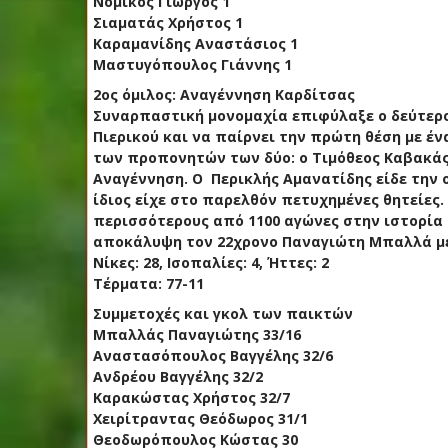
Νομικός Γιώργος 1
Σιαματάς Χρήστος 1
Καραμανίδης Αναστάσιος 1
Μαστυγόπουλος Γιάννης 1
2ος όμιλος: Αναγέννηση Καρδίτσας
Συναρπαστική μονομαχία επιφύλαξε ο δεύτερος
Πιερικού και να παίρνει την πρώτη θέση με έ
των προπονητών των δύο: ο Τιμόθεος Καβακάς,
Αναγέννηση. Ο Περικλής Αμανατίδης είδε την ο
ίδιος είχε στο παρελθόν πετυχημένες θητείες
περισσότερους από 1100 αγώνες στην ιστορία τ
αποκάλυψη τον 22χρονο Παναγιώτη Μπαλλά με 
Νίκες: 28, Ισοπαλίες: 4, Ήττες: 2
Τέρματα: 77-11
Συμμετοχές και γκολ των παικτών
Μπαλλάς Παναγιώτης 33/16
Αναστασόπουλος Βαγγέλης 32/6
Ανδρέου Βαγγέλης 32/2
Καρακώστας Χρήστος 32/7
Χειρίτραντας Θεόδωρος 31/1
Θεοδωρόπουλος Κώστας 30