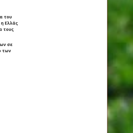
α του
 η Ελλάς
α τους
ων σε
ό των