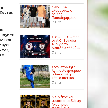
Στον Π.Ο.
ση
Ελασσόνας ο
ίζονται
Λοΐζος
Παπαδημητρίου
21:23
ου
ομάχησε
Στο AEL FC Arena
023 και
το Α.Ο. Τρίκαλα –
ΑΕΛ για το
φύγει
Κύπελλο Ελλάδας
 του,
21:12
 ΑΟ
Στον Ατρόμητο
Αγίων Αναργύρων
ο Αποστόλης
Τάρταμπουκας
21:03
Με Μέκρα και
τέσσερα παιδιά της
Ακαδημίας
συνεχίζει ο