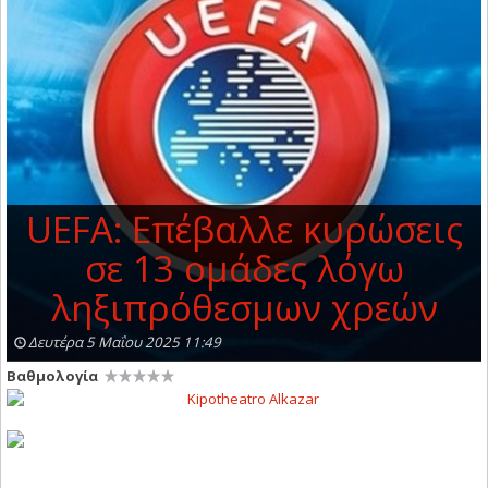
UEFA: Επέβαλλε κυρώσεις
σε 13 ομάδες λόγω
ληξιπρόθεσμων χρεών
Δευτέρα 5 Μαΐου 2025 11:49
Βαθμολογία