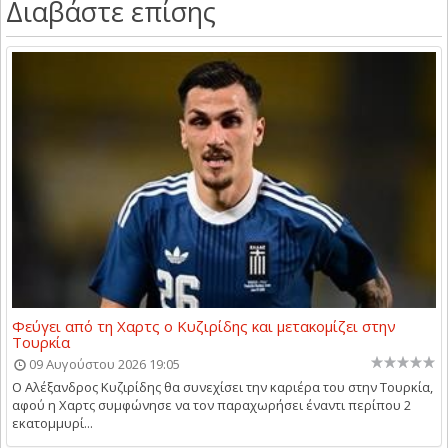
Διαβάστε επίσης
Φεύγει από τη Χαρτς ο Κυζιρίδης και μετακομίζει στην
Τουρκία
09 Αυγούστου 2026 19:05
Ο Αλέξανδρος Κυζιρίδης θα συνεχίσει την καριέρα του στην Τουρκία,
αφού η Χαρτς συμφώνησε να τον παραχωρήσει έναντι περίπου 2
εκατομμυρί...