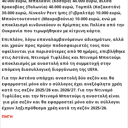
40.000 ευρώ, Μπαλκάνι (Κόσοβο) 40.000 ευρώ, Βίλσα
Κρακοβίας (Πολωνία) 40.000 ευρώ, Τομπόλ (Καζακστάν)
30.000 ευρώ, Λίνκολν Ρεντ Ιμπς (Γιβραλτάρ) 10.000 ευρώ,
Μπούντουτσνοστ (Μαυροβούνιο) 10.000 ευρώ, ενώ με
αποκλεισμό κινδυνεύουν οι Κρίμπας και Πολίσα από την
Ουκρανία που τιμωρήθηκαν με κίτρινη κάρτα.
Επιπλέον, λόγω επαναλαμβανόμενων αδικημάτων, αλλά
και χρεών προς πρώην ποδοσφαιριστές τους που
οφείλονται για περισσότερες από 90 ημέρες, επιβλήθηκε
στις Αστάνα, Ντιναμό Τιφλίδας και Ντιναμό Μπατούμι
αποκλεισμός με αναστολή από τη συμμετοχή στην
επόμενη διασυλλογική διοργάνωση της UEFA.
Για την Αστάνα υπάρχει αναστολή δύο σεζόν και θα
εφαρμοστεί μόνο εάν ο σύλλογος έχει ανεξόφλητα χρέη
κατά τις σεζόν 2025/26 και 2026/27. Για την Ντιναμό
Τιφλίδας και την Ντιναμό Μπατούμι η αναστολή είναι
για μία σεζόν και θα εφαρμοστεί μόνο εάν οι σύλλογοι
έχουν ληξιπρόθεσμα χρέη κατά τη σεζόν 2025/26.
ΠΗΓΗ