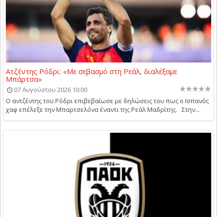
Ατζέντης Ρόδρι: «Με σεβασμό στη Ρεάλ, διαλέξαμε
Μπάρτσα»
07 Αυγούστου 2026 10:00
Ο αντζέντης του Ρόδρι επιβεβαίωσε με δηλώσεις του πως ο Ισπανός
χαφ επέλεξε την Μπαρτσελόνα έναντι της Ρεάλ Μαδρίτης. Στην...