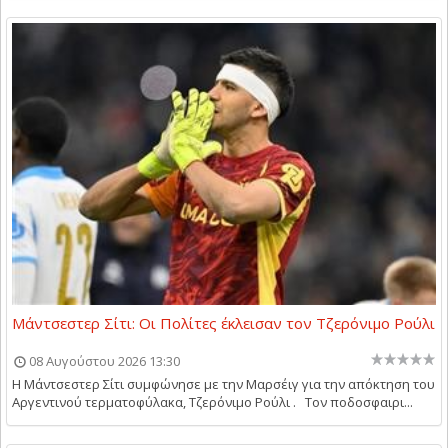
Μάντσεστερ Σίτι: Οι Πολίτες έκλεισαν τον Τζερόνιμο Ρούλι
08 Αυγούστου 2026 13:30
Η Μάντσεστερ Σίτι συμφώνησε με την Μαρσέιγ για την απόκτηση του
Αργεντινού τερματοφύλακα, Τζερόνιμο Ρούλι . Τον ποδοσφαιρι...