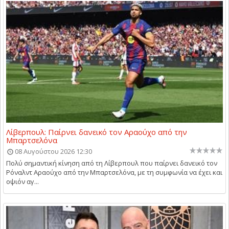
Λίβερπουλ: Παίρνει δανεικό τον Αραούχο από την
Μπαρτσελόνα
08 Αυγούστου 2026 12:30
Πολύ σημαντική κίνηση από τη Λίβερπουλ που παίρνει δανεικό τον
Ρόναλντ Αραούχο από την Μπαρτσελόνα, με τη συμφωνία να έχει και
οψιόν αγ...