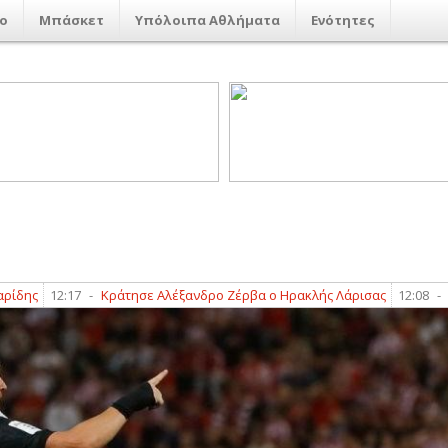
ο
Μπάσκετ
Υπόλοιπα Αθλήματα
Ενότητες
12:17
-
Κράτησε Αλέξανδρο Ζέρβα ο Ηρακλής Λάρισας
12:08
-
Ανανέ