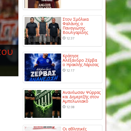
Στον Σμόλικα
Φαλάνης ο
Παναγιώτης
Βουλγαρίδης
12:37
του
Κράτησε
Αλέξανδρο Ζέρβα
ο Ηρακλής Λάρισας
12:17
Ανανέωσαν Ψύρρας
και Δεμερτζής στον
Αμπελωνιακό
12:08
Οι αθλητικές