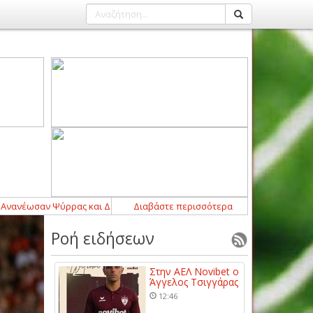
ωσαν Ψύρρας και Δεμερτζής στον Αμπελωνιακό
Διαβάστε περισσότερα
00:00
-
Οι αθλητικές με
Ροή ειδήσεων
Στην ΑΕΛ Novibet ο
Άγγελος Τσιγγάρας
12:46