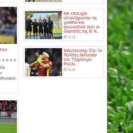
Με επιτυχία
ολοκλήρωσαν τα
γραπτά και
αγωνιστικά τεστ οι
διαιτητές της Β’ Κ...
15:16
 τον
Μάντσεστερ Σίτι: Οι
Πολίτες έκλεισαν
τον Τζερόνιμο
Ρούλι
βάι
13:30
ην
αθηναϊκό.