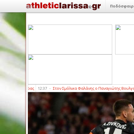
Ποδόσφαιρ
ς Τσιγγάρας
12:37
-
Στον Σμόλικα Φαλάνης ο Παναγιώτης Βουλγαρίδης