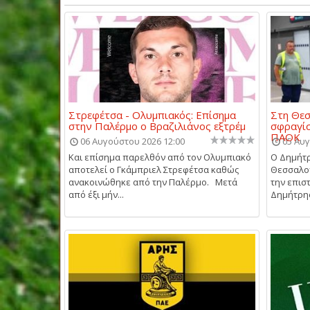
Στρεφέτσα - Ολυμπιακός: Επίσημα
Στη Θεσ
στην Παλέρμο ο Βραζιλιάνος εξτρέμ
σφραγίσ
ΠΑΟΚ
06 Αυγούστου 2026 12:00
05 Αυγ
Και επίσημα παρελθόν από τον Ολυμπιακό
Ο Δημήτρ
αποτελεί ο Γκάμπριελ Στρεφέτσα καθώς
Θεσσαλον
ανακοινώθηκε από την Παλέρμο. Μετά
την επισ
από έξι μήν...
Δημήτρης 