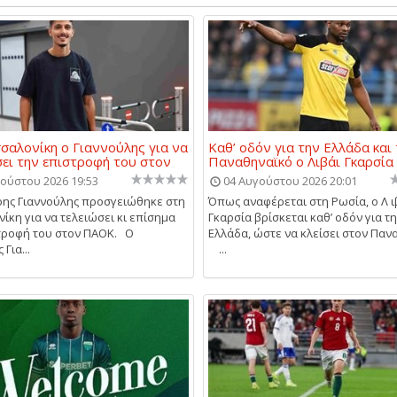
σαλονίκη ο Γιαννούλης για να
Καθ’ οδόν για την Ελλάδα και
ει την επιστροφή του στον
Παναθηναϊκό ο Λιβάι Γκαρσία
ούστου 2026 19:53
04 Αυγούστου 2026 20:01
ης Γιαννούλης προσγειώθηκε στη
Όπως αναφέρεται στη Ρωσία, ο Λ ι
ίκη για να τελειώσει κι επίσημα
Γκαρσία βρίσκεται καθ’ οδόν για τ
τροφή του στον ΠΑΟΚ. Ο
Ελλάδα, ώστε να κλείσει στον Παν
Για...
...