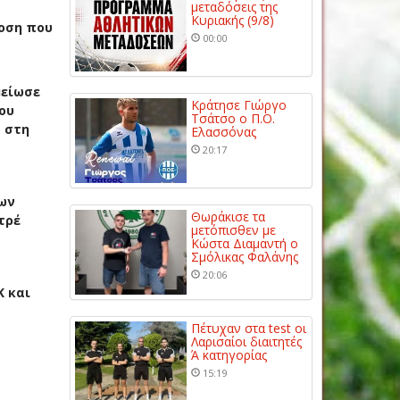
μεταδόσεις της
Κυριακής (9/8)
δοση που
00:00
μείωσε
Κράτησε Γιώργο
του
Τσάτσο ο Π.Ο.
α στη
Ελασσόνας
20:17
των
Θωράκισε τα
τρέ
μετόπισθεν με
Κώστα Διαμαντή ο
Σμόλικας Φαλάνης
20:06
Κ και
Πέτυχαν στα test οι
Λαρισαίοι διαιτητές
Ά κατηγορίας
15:19