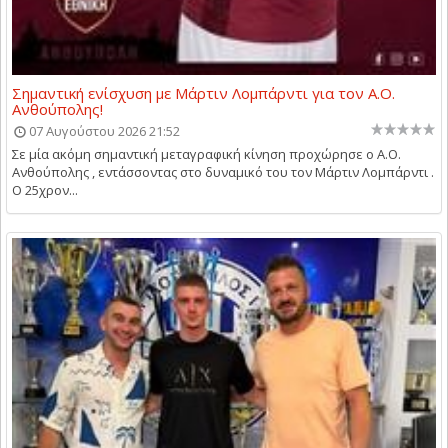
Σημαντική ενίσχυση με Μάρτιν Λομπάρντι για τον Α.Ο.
Ανθούπολης!
07 Αυγούστου 2026 21:52
Σε μία ακόμη σημαντική μεταγραφική κίνηση προχώρησε ο Α.Ο.
Ανθούπολης , εντάσσοντας στο δυναμικό του τον Μάρτιν Λομπάρντι .
Ο 25χρον...