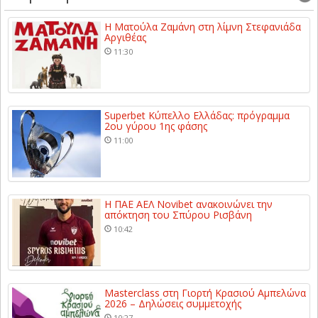
Η Ματούλα Ζαμάνη στη λίμνη Στεφανιάδα
Αργιθέας
11:30
Superbet Κύπελλο Ελλάδας: πρόγραμμα
2ου γύρου 1ης φάσης
11:00
Η ΠΑΕ ΑΕΛ Novibet ανακοινώνει την
απόκτηση του Σπύρου Ρισβάνη
10:42
Masterclass στη Γιορτή Κρασιού Αμπελώνα
2026 – Δηλώσεις συμμετοχής
10:27