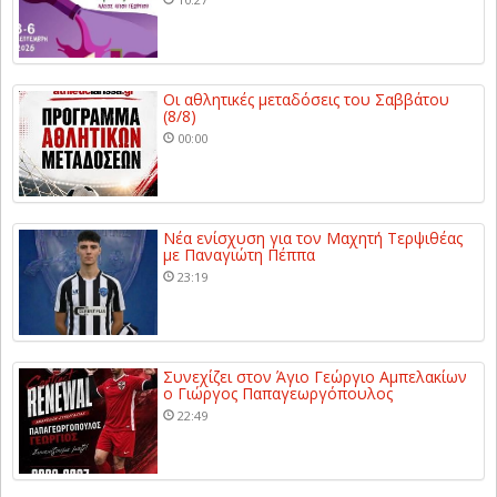
Οι αθλητικές μεταδόσεις του Σαββάτου
(8/8)
00:00
Νέα ενίσχυση για τον Μαχητή Τερψιθέας
με Παναγιώτη Πέππα
23:19
Συνεχίζει στον Άγιο Γεώργιο Αμπελακίων
ο Γιώργος Παπαγεωργόπουλος
22:49