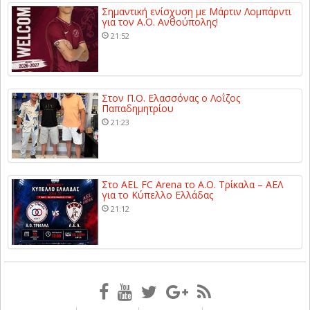
Σημαντική ενίσχυση με Μάρτιν Λομπάρντι
για τον Α.Ο. Ανθούπολης!
21:52
Στον Π.Ο. Ελασσόνας ο Λοΐζος
Παπαδημητρίου
21:23
Στο AEL FC Arena το Α.Ο. Τρίκαλα – ΑΕΛ
για το Κύπελλο Ελλάδας
21:12