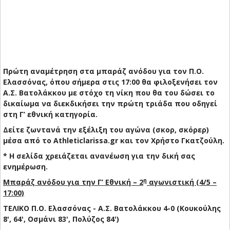
Πρώτη αναμέτρηση στα μπαράζ ανόδου για τον Π.Ο.
Ελασσόνας, όπου σήμερα στις 17:00 θα φιλοξενήσει τον
Α.Σ. Βατολάκκου με στόχο τη νίκη που θα του δώσει το
δικαίωμα να διεκδικήσει την πρώτη τριάδα που οδηγεί
στη Γ’ εθνική κατηγορία.
Δείτε ζωντανά την εξέλιξη του αγώνα (σκορ, σκόρερ)
μέσα από το Athleticlarissa.gr και τον Χρήστο Γκατζούλη.
* H σελίδα χρειάζεται ανανέωση για την δική σας
ενημέρωση.
η
Μπαράζ ανόδου για την Γ’ Εθνική – 2
αγωνιστική (4/5 –
17:00)
ΤΕΛΙΚΟ Π.Ο. Ελασσόνας - Α.Σ. Βατολάκκου 4-0 (Κουκούλης
8', 64', Οσμάνι 83', Πολύζος 84')