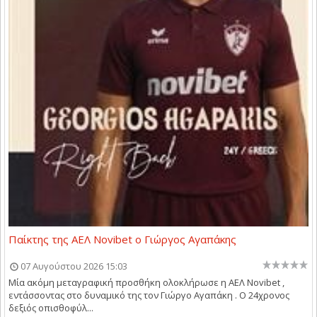
Παίκτης της ΑΕΛ Novibet ο Γιώργος Αγαπάκης
07 Αυγούστου 2026 15:03
Μία ακόμη μεταγραφική προσθήκη ολοκλήρωσε η ΑΕΛ Novibet ,
εντάσσοντας στο δυναμικό της τον Γιώργο Αγαπάκη . Ο 24χρονος
δεξιός οπισθοφύλ...