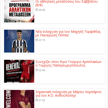
Οι αθλητικές μεταδόσεις του Σαββάτου
(8/8)
00:00
Νέα ενίσχυση για τον Μαχητή Τερψιθέας
με Παναγιώτη Πέππα
23:19
Συνεχίζει στον Άγιο Γεώργιο Αμπελακίων
ο Γιώργος Παπαγεωργόπουλος
22:49
Σημαντική ενίσχυση με Μάρτιν Λομπάρντι
για τον Α.Ο. Ανθούπολης!
21:52