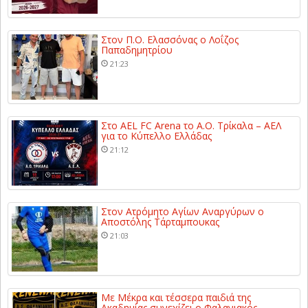
Στον Π.Ο. Ελασσόνας ο Λοΐζος
Παπαδημητρίου
21:23
Στο AEL FC Arena το Α.Ο. Τρίκαλα – ΑΕΛ
για το Κύπελλο Ελλάδας
21:12
Στον Ατρόμητο Αγίων Αναργύρων ο
Αποστόλης Τάρταμπουκας
21:03
Με Μέκρα και τέσσερα παιδιά της
Ακαδημίας συνεχίζει ο Φαλανιακός