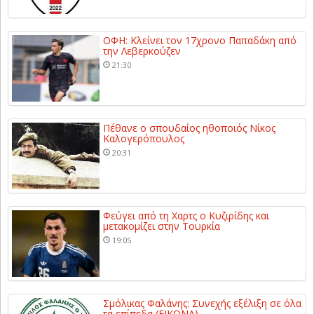
ΟΦΗ: Κλείνει τον 17χρονο Παπαδάκη από
την Λεβερκούζεν
21:30
Πέθανε ο σπουδαίος ηθοποιός Νίκος
Καλογερόπουλος
20:31
Φεύγει από τη Χαρτς ο Κυζιρίδης και
μετακομίζει στην Τουρκία
19:05
Σμόλικας Φαλάνης: Συνεχής εξέλιξη σε όλα
τα επίπεδα (ΕΙΚΟΝΑ)