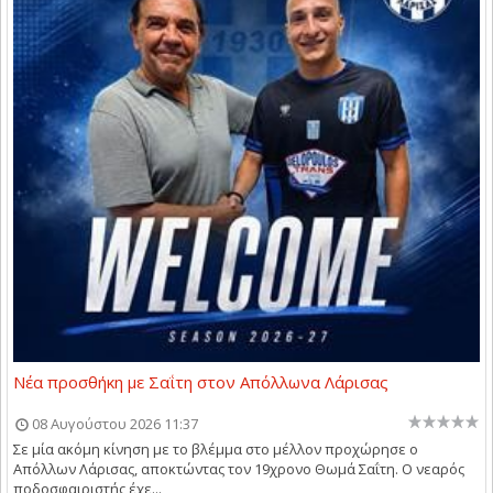
Νέα προσθήκη με Σαΐτη στον Απόλλωνα Λάρισας
08 Αυγούστου 2026 11:37
Σε μία ακόμη κίνηση με το βλέμμα στο μέλλον προχώρησε ο
Απόλλων Λάρισας, αποκτώντας τον 19χρονο Θωμά Σαΐτη. Ο νεαρός
ποδοσφαιριστής έχε...