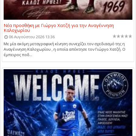
Νέα προσθήκη με Γιώργο Χατζή για την Αναγέννηση
Καλοχωρίου
06 Αυγούστου 2026 13:36
Με μία ακόμη μεταγραφική κίνηση συνεχίζει τον σχεδιασμό της η
Αναγέννηση Καλοχωρίου , η οποία απέκτησε τον Γιώργο Χατζή. Ο
έμπειρος ποδ...