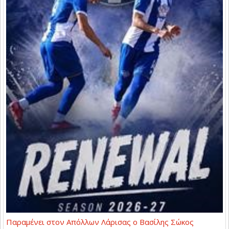
Παραμένει στον Απόλλων Λάρισας ο Βασίλης Σώκος