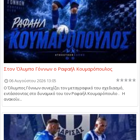
Στον Όλυμπο Γόννων ο Ραφαήλ Κουμαρόπουλος
06 Αυγούστου 2026 13:05
Ο Όλυμπος Γόννων συνεχίζει τον μεταγραφικό του σχεδιασμό,
εντάσσοντας στο δυναμικό του τον Ραφαήλ Κουμαρόπουλο . Η
ανακοίν...