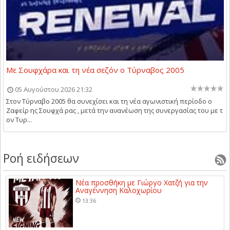
Με Σουφχάρα και τη νέα σεζόν ο Τύρναβος 2005
05 Αυγούστου 2026 21:32
Στον Τύρναβο 2005 θα συνεχίσει και τη νέα αγωνιστική περίοδο ο
Ζαφείρ ης Σουφχά ρας , μετά την ανανέωση της συνεργασίας του με τ
ον Τυρ...
Ροή ειδήσεων
Νέα προσθήκη με Γιώργο Χατζή για την
Αναγέννηση Καλοχωρίου
13:36