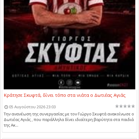
Κράτησε Σκυφτά, δίνει τόπο στα νιάτα ο Δωτιέας Αγιάς
05 Αυγούστου 2026 23:03
Την ανανέωση της συνεργασίας με τον Γιώργο Σκυφτά ανακοίνωσε ο
Δωτιέας Αγιάς , που παράλληλα δίνει ιδιαίτερη βαρύτητα στα παιδιά
της Ακ...