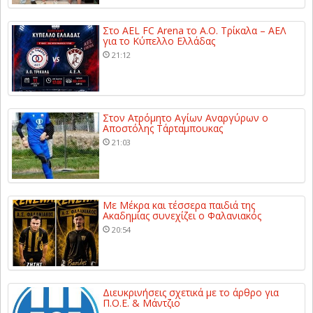
Στο AEL FC Arena το Α.Ο. Τρίκαλα – ΑΕΛ
για το Κύπελλο Ελλάδας
21:12
Στον Ατρόμητο Αγίων Αναργύρων ο
Αποστόλης Τάρταμπουκας
21:03
Με Μέκρα και τέσσερα παιδιά της
Ακαδημίας συνεχίζει ο Φαλανιακός
20:54
Διευκρινήσεις σχετικά με το άρθρο για
Π.Ο.Ε. & Μάντζιο