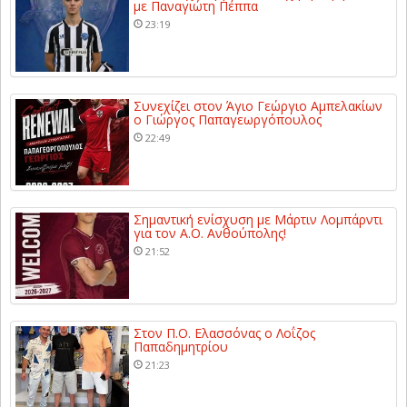
με Παναγιώτη Πέππα
23:19
Συνεχίζει στον Άγιο Γεώργιο Αμπελακίων
ο Γιώργος Παπαγεωργόπουλος
22:49
Σημαντική ενίσχυση με Μάρτιν Λομπάρντι
για τον Α.Ο. Ανθούπολης!
21:52
Στον Π.Ο. Ελασσόνας ο Λοΐζος
Παπαδημητρίου
21:23