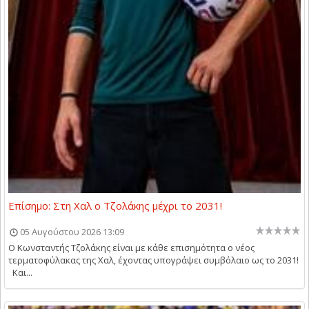
Επίσημο: Στη Χαλ ο Τζολάκης μέχρι το 2031!
05 Αυγούστου 2026 13:09
O Kωνσταντής Τζολάκης είναι με κάθε επισημότητα ο νέος
τερματοφύλακας της Χαλ, έχοντας υπογράψει συμβόλαιο ως το 2031!
Και...