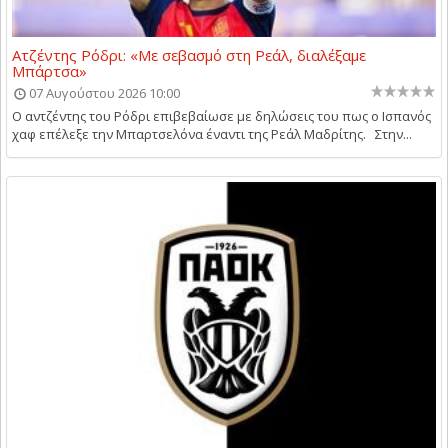
Ατζέντης Ρόδρι: «Με σεβασμό στη Ρεάλ, διαλέξαμε
Μπάρτσα»
07 Αυγούστου 2026 10:00
Ο αντζέντης του Ρόδρι επιβεβαίωσε με δηλώσεις του πως ο Ισπανός
χαφ επέλεξε την Μπαρτσελόνα έναντι της Ρεάλ Μαδρίτης. Στην...