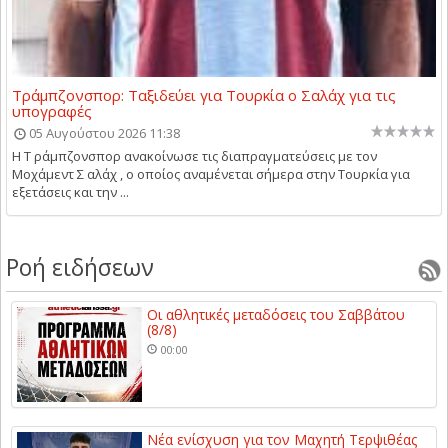
Τράμπζονσπορ: Ταξιδεύει για Τουρκία ο Σαλάχ για τις
υπογραφές
05 Αυγούστου 2026 11:38
Η Τ ράμπζονσπορ ανακοίνωσε τις διαπραγματεύσεις με τον
Μοχάμεντ Σ αλάχ , ο οποίος αναμένεται σήμερα στην Τουρκία για
εξετάσεις και την ...
Ροή ειδήσεων
Οι αθλητικές μεταδόσεις του Σαββάτου
(8/8)
00:00
Νέα ενίσχυση για τον Μαχητή Τερψιθέας