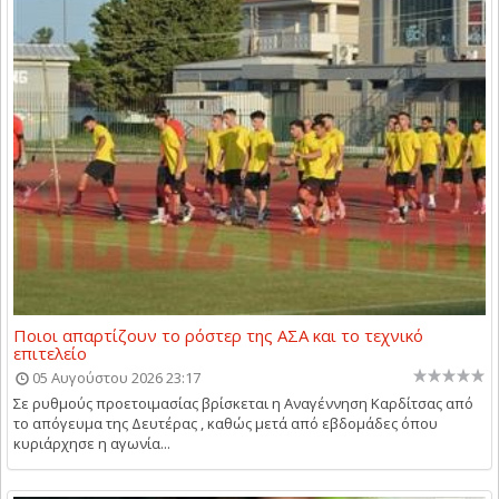
Ποιοι απαρτίζουν το ρόστερ της ΑΣΑ και το τεχνικό
επιτελείο
05 Αυγούστου 2026 23:17
Σε ρυθμούς προετοιμασίας βρίσκεται η Αναγέννηση Καρδίτσας από
το απόγευμα της Δευτέρας , καθώς μετά από εβδομάδες όπου
κυριάρχησε η αγωνία...