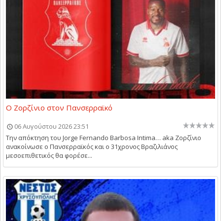
Ο Ζορζίνιο στον Πανσερραϊκό
06 Αυγούστου 2026 23:51
Την απόκτηση του Jorge Fernando Barbosa Intima… aka Ζορζίνιο
ανακοίνωσε ο Πανσερραϊκός και ο 31χρονος Βραζιλιάνος
μεσοεπιθετικός θα φορέσε...