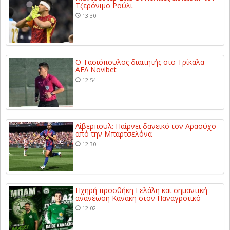
Τζερόνιμο Ρούλι
13:30
Ο Τασιόπουλος διαιτητής στο Τρίκαλα –
ΑΕΛ Novibet
12:54
Λίβερπουλ: Παίρνει δανεικό τον Αραούχο
από την Μπαρτσελόνα
12:30
Ηχηρή προσθήκη Γελάλη και σημαντική
ανανέωση Κανάκη στον Παναγροτικό
12:02