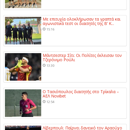
Με επιτυχία ολοκλήρωσαν τα γραπτά και
αγωνιστικά τεστ οι διαιτητές της Β’ Κ...
15:16
Μάντσεστερ Σίτι: Οι Πολίτες έκλεισαν τον
Τζερόνιμο Ρούλι
13:30
Ο Τασιόπουλος διαιτητής στο Τρίκαλα –
ΑΕΛ Novibet
12:54
Λίβερπουλ: Παίρνει δανεικό τον Αραούχο