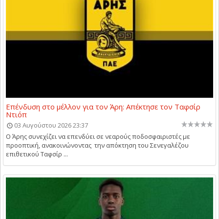
Επένδυση στο μέλλον για τον Άρη: Απέκτησε τον Ταφσίρ
Ντιόπ
03 Αυγούστου 2026 23:37
Ο Άρης συνεχίζει να επενδύει σε νεαρούς ποδοσφαιριστές με
προοπτική, ανακοινώνοντας την απόκτηση του Σενεγαλέζου
επιθετικού Ταφσίρ ...