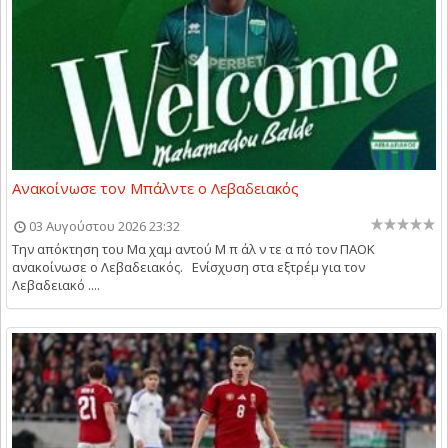
Ανακοίνωσε τον Μπάλντε ο Λεβαδειακός
03 Αυγούστου 2026 23:32
Την απόκτηση του Μα χαμ αντού Μ π άλ ν τε α πό τον ΠΑΟΚ
ανακοίνωσε ο Λεβαδειακός. Ενίσχυση στα εξτρέμ για τον
Λεβαδειακό ....