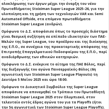
ολοκλήρωσης των έργων μέχρι την έναρξη του νέου
Πρωταθλήματος Stoiximan Super League 2025-26, για την
υλοποίηση και τη χρήση των τεχνολογιών VAR και Semi
Automated Offside, στα επόμενα πρωταθλήματα
Stoiximan Super League (ανδρών).
Ομόφωνα το Δ.Σ. αποφάσισε όπως το προσεχές διάστημα
γίνει θεσμική συζήτηση σε επίπεδο ιδιοκτητών των ΠΑΕ-
Μελών της Super League, του προέδρου και της διοίκησης
της Ε.Π.Ο., σε συνέχεια της προκαταρτικής απόφασης της
Επιτροπής Επαγγελματικού Ποδοσφαίρου της Ε.Π.Ο., περί
αναδιάρθρωσης των εθνικών κατηγοριών.
Ομόφωνα το Δ.Σ. ενέκρινε το αίτημα της ΠΑΕ Βόλος, περί
της διεξαγωγής του αγώνα Πανσερραϊκός-Βόλος (6η
αγωνιστική των Stoiximan Super League Playouts) τη
Δευτέρα 5 Μαΐου 2025 και ώρα 18:00.
Ομόφωνα το Διοικητικό Συμβούλιο της Super League
αποφάσισε να απονεμηθεί το Τρόπαιο του Πρωταθλητή
Stoiximan Super League 2025 στον Ολυμπιακό, στον
τελευταίο εντός έδρας αγώνα του για τα Playoffs (ήτοι
την 5η αγωνιστική των Stoiximan Super League Playoffs).