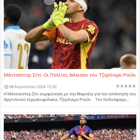
Μάντσεστερ Σίτι: Οι Πολίτες έκλεισαν τον Τζερόνιμο Ρούλι
08 Αυγούστου 2026 13:30
Η Μάντσεστερ Σίτι συμφώνησε με την Μαρσέιγ για την απόκτηση του
Αργεντινού τερματοφύλακα, Τζερόνιμο Ρούλι . Τον ποδοσφαιρι...