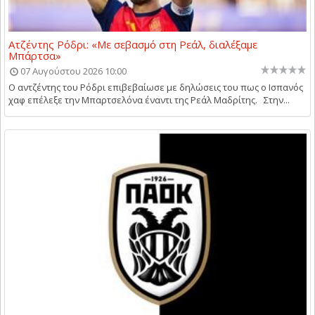
Ατζέντης Ρόδρι: «Με σεβασμό στη Ρεάλ, διαλέξαμε
Μπάρτσα»
07 Αυγούστου 2026 10:00
Ο αντζέντης του Ρόδρι επιβεβαίωσε με δηλώσεις του πως ο Ισπανός
χαφ επέλεξε την Μπαρτσελόνα έναντι της Ρεάλ Μαδρίτης. Στην...